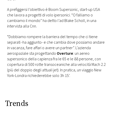
CONSIGLIA
A prefiggersi l’obiettivo è Boom Supersonic, start-up USA
che lavora a progetti di volo ipersonici. “O falliamo o
cambiamo il mondo” ha detto l’ad Blake Scholl, in una
intervista alla Cnn.
“Dobbiamo rompere la barriera del tempo che ci tiene
separati -ha aggiunto- e che cambia dove possiamo andare
in vacanza, fare affari o avere un partner”. L’azienda
aerospaziale sta progettando
Overture
: un aereo
supersonico della capienza fra le 65 e le 88 persone, con
copertura di 500 rotte transoceaniche alla velocità Mach 2.2
(più del doppio degli attuali jet). In pratica, un viaggio New
York-Londra richiederebbe solo 3h 15’.
Trends