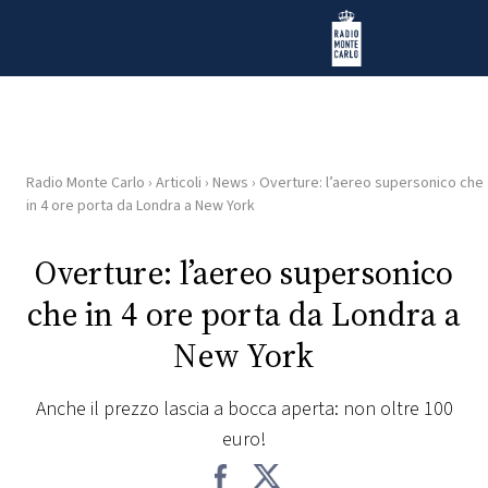
Vai al contenuto
Radio Monte Carlo
Radio Monte Carlo
›
Articoli
›
News
›
Overture: l’aereo supersonico che
HOME
in 4 ore porta da Londra a New York
RADIO
Overture: l’aereo supersonico
che in 4 ore porta da Londra a
WEB
RADIO
New York
PLAYLIST
Anche il prezzo lascia a bocca aperta: non oltre 100
euro!
NEWS