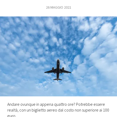
26 MAGGIO 2021
FOTO
CONCORSI
EVENTI
VIDEO
TV
PRINCIPATO
DI
MONACO
Andare ovunque in appena quattro ore? Potrebbe essere
realtà, con un biglietto aereo dal costo non superiore ai 100
RMC
euro.