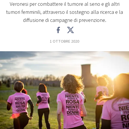
Veronesi per combattere il tumore al seno e gli altri
FOTO
tumori femminili, attraverso il sostegno alla ricerca e la
diffusione di campagne di prevenzione.
CONCORSI
1 OTTOBRE 2020
EVENTI
VIDEO
TV
PRINCIPATO
DI
MONACO
RMC