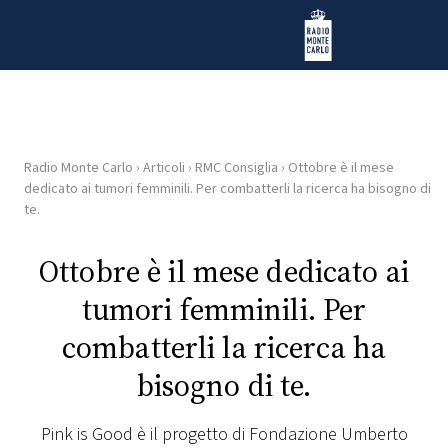
Vai al contenuto
Radio Monte Carlo
Radio Monte Carlo
›
Articoli
›
RMC Consiglia
›
Ottobre è il mese
HOME
dedicato ai tumori femminili. Per combatterli la ricerca ha bisogno di
te.
RADIO
Ottobre è il mese dedicato ai
WEB
tumori femminili. Per
RADIO
combatterli la ricerca ha
PLAYLIST
bisogno di te.
NEWS
Pink is Good è il progetto di Fondazione Umberto