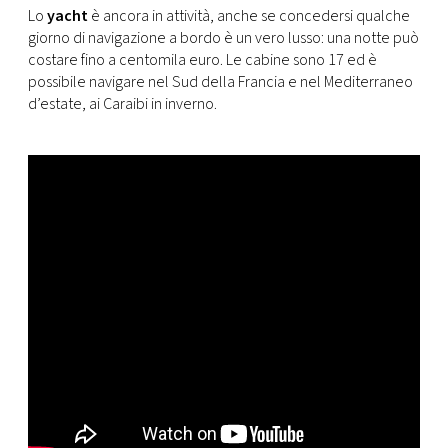
Lo
yacht
è ancora in attività, anche se concedersi qualche
giorno di navigazione a bordo è un vero lusso: una notte può
costare fino a centomila euro. Le cabine sono 17 ed è
possibile navigare nel Sud della Francia e nel Mediterraneo
d’estate, ai Caraibi in inverno.