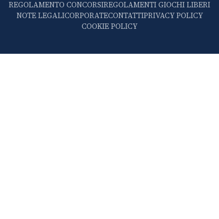
REGOLAMENTO CONCORSI
REGOLAMENTI GIOCHI LIBERI
NOTE LEGALI
CORPORATE
CONTATTI
PRIVACY POLICY
COOKIE POLICY