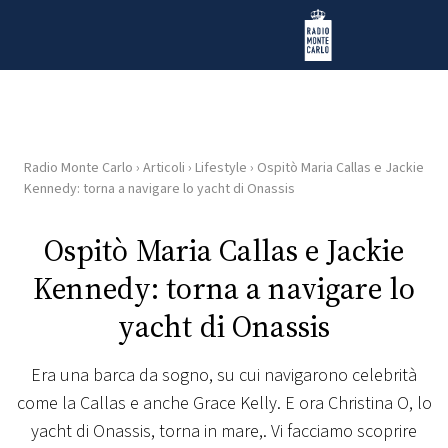
Vai al contenuto
Radio Monte Carlo
Radio Monte Carlo
›
Articoli
›
Lifestyle
›
Ospitò Maria Callas e Jackie
HOME
Kennedy: torna a navigare lo yacht di Onassis
RADIO
Ospitò Maria Callas e Jackie
Kennedy: torna a navigare lo
WEB
RADIO
yacht di Onassis
PLAYLIST
Era una barca da sogno, su cui navigarono celebrità
come la Callas e anche Grace Kelly. E ora Christina O, lo
NEWS
yacht di Onassis, torna in mare,. Vi facciamo scoprire