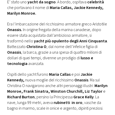
CONSIGLIA
E’ stato uno
yacht da sogno
. A bordo, ospitava
celebrità
che portavano il nome di
Maria Callas, Jackie Kennedy,
Marilyn Monroe.
Era l’imbarcazione del ricchissimo armatore greco Aristotile
Onassis.
In origine fregata della marina canadese, dopo
essere stata acquistata dall’ambizioso armatore, si
trasformò nello
yacht più opulento degli Anni Cinquanta
.
Battezzato
Christina O
, dal nome dell’infelice figlia di
Onassis
, la barca, grazie a una spesa di quattro milioni di
dollari di quei tempi, divenne un prodigio di
lusso e
tecnologia
avanzata.
Ospiti dello yacht furono
Maria Callas
e poi
Jackie
Kennedy,
nuova moglie del ricchissimo
Onassis
. Ma sul
Christina O navigarono anche altri personaggi illustri:
Marilyn
Monroe, Frank Sinatra, Winston Churchill, Liz Taylor
e
Richard Burton
, persino la Principessa
Grace Kelly
. La
nave, lunga 99 metri, aveva
rubinetti in oro
, vasche da
bagno in marmo, scale in onice e argento, dipinti preziosi.