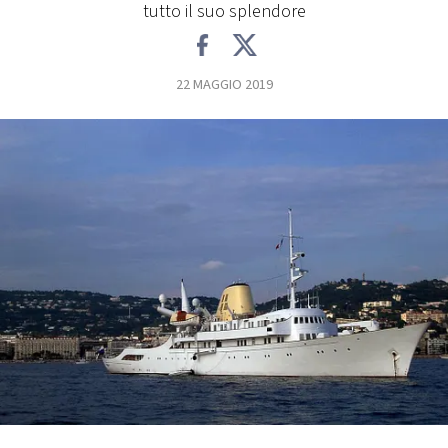
tutto il suo splendore
FOTO
22 MAGGIO 2019
CONCORSI
EVENTI
VIDEO
TV
PRINCIPATO
DI
MONACO
RMC