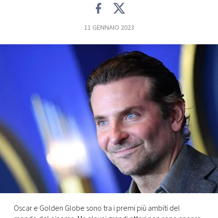
FOTO
11 GENNAIO 2023
CONCORSI
EVENTI
VIDEO
TV
PRINCIPATO
DI
MONACO
Oscar e Golden Globe sono tra i premi più ambiti del
RMC