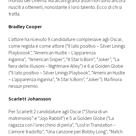
mondo del cinema. Ma alcuni grandi attori non sono ancora
CONSIGLIA
riusciti a ottenerli, nonostante il loro talento. Ecco di chi si
tratta.
Bradley Cooper
L’attore ha ricevuto 9 candidature complessive agli Oscar,
come regista e come attore (“Il lato positivo – Silver Linings
Playboook”, “American Hustle – L’apparenza
inganna”, “American Sniper”, “A Star Is Born”, “Joker”, “La
fiera delle illusioni – Nightmare Alley”) e 6 ai Golden Globe
(“Il lato positivo – Silver Linings Playbook”, “American Hustle
– L’apparenza inganna”, “A Star Is Born”, “Joker”). Ma finora
nessun premio.
Scarlett Johansson
Per Scarlett 2 candidature agli Oscar (“Storia di un
matrimonio” e “Jojo Rabbit”) e 5 ai Golden Globe (“La
ragazza con l’orecchino di perla”, “Lost in Translation –
L’amore tradotto”, “Una canzone per Bobby Long”, “Match