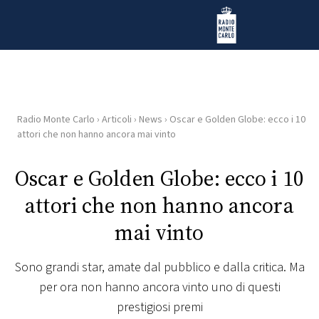
Vai al contenuto
Radio Monte Carlo
Radio Monte Carlo
›
Articoli
›
News
›
Oscar e Golden Globe: ecco i 10
HOME
attori che non hanno ancora mai vinto
RADIO
Oscar e Golden Globe: ecco i 10
attori che non hanno ancora
WEB
RADIO
mai vinto
PLAYLIST
Sono grandi star, amate dal pubblico e dalla critica. Ma
per ora non hanno ancora vinto uno di questi
NEWS
prestigiosi premi