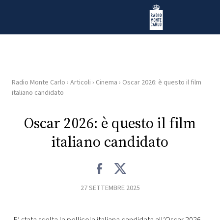
Vai al contenuto
Radio Monte Carlo
Radio Monte Carlo
›
Articoli
›
Cinema
›
Oscar 2026: è questo il film
HOME
italiano candidato
RADIO
Oscar 2026: è questo il film
italiano candidato
WEB
RADIO
PLAYLIST
27 SETTEMBRE 2025
NEWS