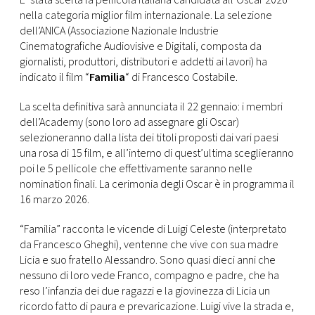
E’ stata scelta la pellicola italiana candidata all’Oscar 2026
nella categoria miglior film internazionale. La selezione
FOTO
dell’ANICA (Associazione Nazionale Industrie
Cinematografiche Audiovisive e Digitali, composta da
giornalisti, produttori, distributori e addetti ai lavori) ha
CONCORSI
indicato il film “
Familia
“
di Francesco Costabile.
La scelta definitiva sarà annunciata il 22 gennaio: i membri
EVENTI
dell’Academy (sono loro ad assegnare gli Oscar)
selezioneranno dalla lista dei titoli proposti dai vari paesi
VIDEO
una rosa di 15 film, e all’interno di quest’ultima sceglieranno
poi le 5 pellicole che effettivamente saranno nelle
nomination finali.
La cerimonia degli Oscar è in programma il
TV
16 marzo 2026.
“Familia” racconta le vicende di Luigi Celeste (interpretato
PRINCIPATO
da Francesco Gheghi), ventenne che vive con sua madre
DI
Licia e suo fratello Alessandro. Sono quasi dieci anni che
MONACO
nessuno di loro vede Franco, compagno e padre, che ha
reso l’infanzia dei due ragazzi e la giovinezza di Licia un
RMC
ricordo fatto di paura e prevaricazione. Luigi vive la strada e,