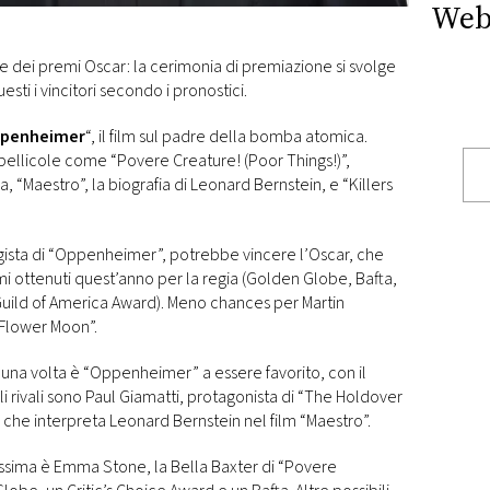
Web
 dei premi Oscar: la cerimonia di premiazione si svolge
esti i vincitori secondo i pronostici.
penheimer
“, il film sul padre della bomba atomica.
o pellicole come “Povere Creature! (Poor Things!)”,
, “Maestro”, la biografia di Leonard Bernstein, e “Killers
regista di “Oppenheimer”, potrebbe vincere l’Oscar, che
mi ottenuti quest’anno per la regia (Golden Globe, Bafta,
 Guild of America Award). Meno chances per Martin
e Flower Moon”.
 una volta è “Oppenheimer” a essere favorito, con il
li rivali sono Paul Giamatti, protagonista di “The Holdover
, che interpreta Leonard Bernstein nel film “Maestro”.
itissima è Emma Stone, la Bella Baxter di “Povere