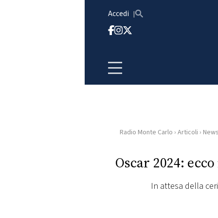
Vai al contenuto
Accedi
Radio Monte Carlo
›
Articoli
›
New
HOME
Oscar 2024: ecco 
RADIO
In attesa della cer
WEB
RADIO