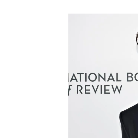
PLAYLIST
NEWS
FOTO
CONCORSI
EVENTI
VIDEO
TV
PRINCIPATO