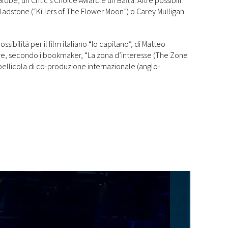
lobe, un Critic’s Choice Award e un Bafta. Altre possibili
adstone (“Killers of The Flower Moon”) o Carey Mulligan
ssibilità per il film italiano “Io capitano”, di Matteo
e, secondo i bookmaker, “La zona d’interesse (The Zone
pellicola di co-produzione internazionale (anglo-