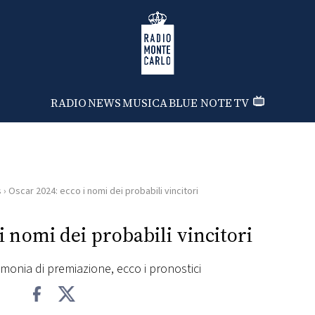
Radio Monte Carlo
RADIO
NEWS
MUSICA
BLUE NOTE
TV
s
›
Oscar 2024: ecco i nomi dei probabili vincitori
i nomi dei probabili vincitori
imonia di premiazione, ecco i pronostici