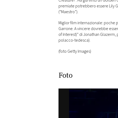
Creature!”. Ha già vinto un Golden G
premiate potrebbero essere Lily Gl
(“Maestro”).
Miglior film internazionale: poche po
Garrone. A vincere dovrebbe esser
of Interest)” di Jonathan Glazerm, 
polacco-tedesca).
(foto Getty Images)
Foto