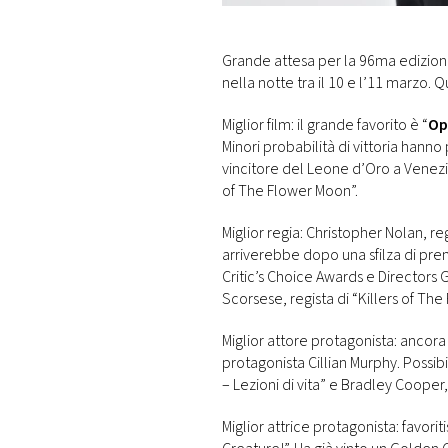
DI
MONACO
Grande attesa per la 96ma edizione
nella notte tra il 10 e l’11 marzo. Qu
RMC
CONSIGLIA
Miglior film: il grande favorito è “
Op
Minori probabilità di vittoria hann
vincitore del Leone d’Oro a Venezia
of The Flower Moon”.
Miglior regia: Christopher Nolan, 
arriverebbe dopo una sfilza di pre
Critic’s Choice Awards e Directors
Scorsese, regista di “Killers of Th
Miglior attore protagonista: ancora
protagonista Cillian Murphy. Possibi
– Lezioni di vita” e Bradley Cooper
Miglior attrice protagonista: favor