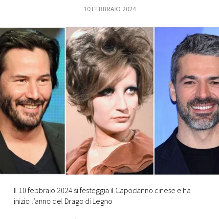
10 FEBBRAIO 2024
FOTO
CONCORSI
EVENTI
VIDEO
TV
PRINCIPATO
DI
MONACO
Il 10 febbraio 2024 si festeggia il Capodanno cinese e ha
inizio l’anno del Drago di Legno
RMC