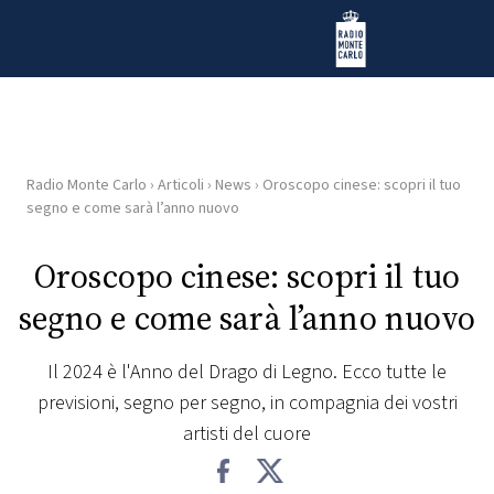
Vai al contenuto
Radio Monte Carlo
Radio Monte Carlo
›
Articoli
›
News
›
Oroscopo cinese: scopri il tuo
HOME
segno e come sarà l’anno nuovo
RADIO
Oroscopo cinese: scopri il tuo
segno e come sarà l’anno nuovo
WEB
RADIO
Il 2024 è l'Anno del Drago di Legno. Ecco tutte le
previsioni, segno per segno, in compagnia dei vostri
PLAYLIST
artisti del cuore
NEWS