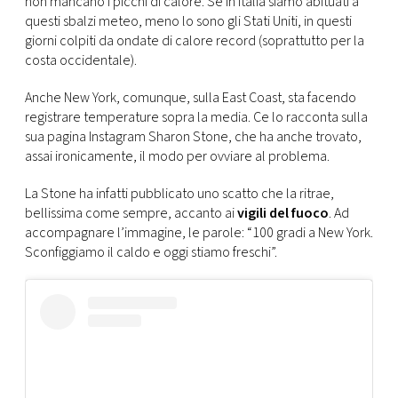
non mancano i picchi di calore. Se in Italia siamo abituati a
CONSIGLIA
questi sbalzi meteo, meno lo sono gli Stati Uniti, in questi
giorni colpiti da ondate di calore record (soprattutto per la
costa occidentale).
Anche New York, comunque, sulla East Coast, sta facendo
registrare temperature sopra la media. Ce lo racconta sulla
sua pagina Instagram Sharon Stone, che ha anche trovato,
assai ironicamente, il modo per ovviare al problema.
La Stone ha infatti pubblicato uno scatto che la ritrae,
bellissima come sempre, accanto ai
vigili del fuoco
. Ad
accompagnare l’immagine, le parole: “100 gradi a New York.
Sconfiggiamo il caldo e oggi stiamo freschi”.