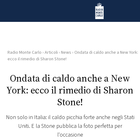
Vai al contenuto
Radio Monte Carlo
Radio Monte Carlo
›
Articoli
›
News
›
Ondata di caldo anche a New York:
HOME
ecco il rimedio di Sharon Stone!
RADIO
Ondata di caldo anche a New
York: ecco il rimedio di Sharon
WEB
RADIO
Stone!
PLAYLIST
Non solo in Italia: il caldo picchia forte anche negli Stati
Uniti. E la Stone pubblica la foto perfetta per
NEWS
l'occasione