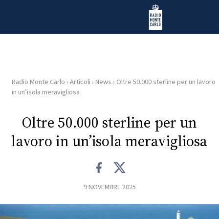
Vai al contenuto
Radio Monte Carlo
Radio Monte Carlo
›
Articoli
›
News
›
Oltre 50.000 sterline per un lavoro
HOME
in un’isola meravigliosa
RADIO
Oltre 50.000 sterline per un
lavoro in un’isola meravigliosa
WEB
RADIO
PLAYLIST
9 NOVEMBRE 2025
NEWS