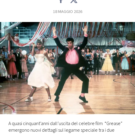
FOTO
18 MAGGIO 2026
CONCORSI
EVENTI
VIDEO
TV
PRINCIPATO
DI
MONACO
A quasi cinquant’anni dall’uscita del celebre film “Grease”
RMC
emergono nuovi dettagli sul legame speciale tra i due