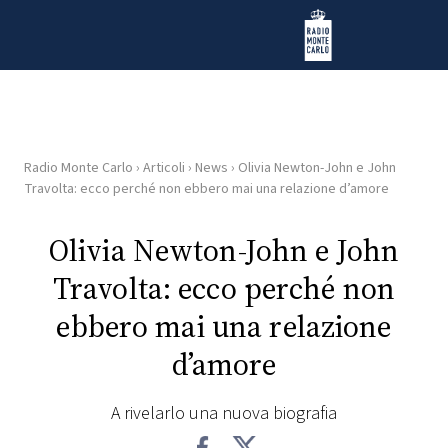
Vai al contenuto
Radio Monte Carlo
Radio Monte Carlo
›
Articoli
›
News
›
Olivia Newton-John e John
HOME
Travolta: ecco perché non ebbero mai una relazione d’amore
RADIO
Olivia Newton-John e John
Travolta: ecco perché non
WEB
RADIO
ebbero mai una relazione
d’amore
PLAYLIST
A rivelarlo una nuova biografia
NEWS