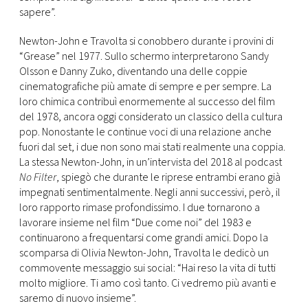
sapere”.
Newton-John e Travolta si conobbero durante i provini di
“Grease” nel 1977. Sullo schermo interpretarono Sandy
Olsson e Danny Zuko, diventando una delle coppie
cinematografiche più amate di sempre e per sempre. La
loro chimica contribuì enormemente al successo del film
del 1978, ancora oggi considerato un classico della cultura
pop. Nonostante le continue voci di una relazione anche
fuori dal set, i due non sono mai stati realmente una coppia.
La stessa Newton-John, in un’intervista del 2018 al podcast
No Filter
, spiegò che durante le riprese entrambi erano già
impegnati sentimentalmente. Negli anni successivi, però, il
loro rapporto rimase profondissimo. I due tornarono a
lavorare insieme nel film “Due come noi” del 1983 e
continuarono a frequentarsi come grandi amici. Dopo la
scomparsa di Olivia Newton-John, Travolta le dedicò un
commovente messaggio sui social: “Hai reso la vita di tutti
molto migliore. Ti amo così tanto. Ci vedremo più avanti e
saremo di nuovo insieme”.