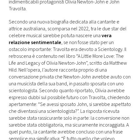
CONSIGLIA
indimenticabili protagonisti Olivia Newton-John e John
Travolta.
Secondo una nuova biografia dedicata alla cantante e
attrice australiana, scomparsa nel 2022, tra le due star del
celebre musical sarebbe potuta nascere una
vera
relazione sentimentale
, se non fosse stato per un
ostacolo importante: Travolta era devoto a Scientology. Il
retroscena è contenuto nel libro “A Little More Love: The
Life and Legacy of Olivia Newton-John”, scritto da Matthew
Hild. Nell’opera, l’autore racconta proprio di una
conversazione privata che Newton-John avrebbe avuto con
una musicista della sua band, in passato sposata con uno
scientologista. Secondo quanto riportato, Olivia avrebbe
espresso dubbi sul possibile futuro con Travolta, chiedendo
apertamente: “Se avessi sposato John, si sarebbe aspettato
che diventassi una scientologista?”. La risposta ricevuta
sarebbe stata rassicurante solo in parte: la conversione non
sarebbe stata obbligatoria, ma sicuramente incoraggiata. A
quel punto, la cantante avrebbe concluso con una frase
semplice ma significativa: “È tutto quello che volevo