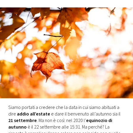
FOTO
CONCORSI
EVENTI
VIDEO
TV
PRINCIPATO
DI
Siamo portati a credere che la data in cui siamo abituati a
MONACO
dire
addio all’estate
e dare il benvenuto all’autunno sia il
21 settembre
. Ma non è così: nel 2020 l’
equinozio di
autunno
è il 22 settembre alle 15:31. Ma perché? La
RMC