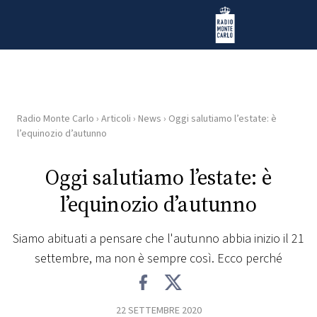
Vai al contenuto
Radio Monte Carlo
Radio Monte Carlo
›
Articoli
›
News
›
Oggi salutiamo l’estate: è
HOME
l’equinozio d’autunno
RADIO
Oggi salutiamo l’estate: è
l’equinozio d’autunno
WEB
RADIO
Siamo abituati a pensare che l'autunno abbia inizio il 21
settembre, ma non è sempre così. Ecco perché
PLAYLIST
NEWS
22 SETTEMBRE 2020