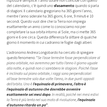
risposta è semplice: l’anno solare non coincide con quello
CONSIGLIA
del calendario, c’è quindi uno
sfasamento
quando si parla
di stagioni. Il calendario gregoriano ha 365 giorni l’anno,
mentre l’anno siderale ha 365 giorni, 6 ore, 9 minuti e 10
secondi. Questo vuol dire che la Terra non impiega
esattamente un anno come lo conosciamo noi per
completare la sua orbita intorno al Sole, ma ci mette 365
giorni e 6 ore circa. Questa differenza fa slittare di qualche
giorno il momento in cui cadranno le foglie dagli alberi.
L’astronomo Andrea Longobardo ha cercato di spiegare
questo fenomeno: “
Se l’asse terrestre fosse perpendicolare al
piano orbitale, noi avremmo per tutto l’anno il giorno uguale
alla notte, e quindi non ci sarebbero le stagioni. Poiché l’asse
è inclinato sul piano orbitale, i raggi sono perpendicolari
all’asse terrestre solo due volte l’anno, in due punti opposti
dell’orbita. Uno è
l’equinozio di primavera, l’altro è
l’equinozio di autunno che dovrebbe avvenire
esattamente sei mesi dopo
. In realtà, poiché nei mesi estivi
la Terra è più lenta nel suo moto di rivoluzione,
l’equinozio
d’autunno ritarda un po’
“.