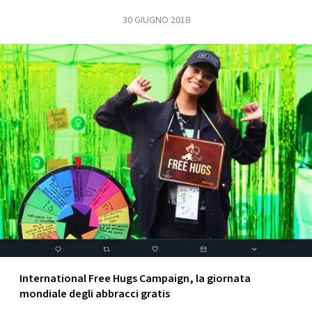
30 GIUGNO 2018
FOTO
CONCORSI
EVENTI
VIDEO
TV
PRINCIPATO
DI
MONACO
International Free Hugs Campaign, la giornata
mondiale degli abbracci gratis
RMC