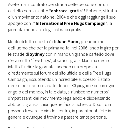
CONSIGLIA
Avete mai incontrato per strada delle persone con un
cartello con su scritto
“abbracci gratis”?
Ebbene, si tratta
di un movimento nato nel 2004 e che oggi raggiunge il suo
apogeo con l’”
International Free Hugs Campaign
”, la
giornata mondiale degli abbracci gratis.
Merito di tutto questo è di
Juan Mann,
pseudonimo
dell’uomo che per la prima volta, nel 2006, andò in giro per
le strade di
Sydney
con in mano un grande cartello dove
c’era scritto “free hugs”, abbracci gratis. Mann ha deciso
infatti di indire la giornata facendo una proposta
direttamente sul forum del sito ufficiale della Free Hugs
Campaign, riscuotendo un incredibile successo. È stato
deciso per il primo sabato dopo il 30 giugno e così in ogni
angolo del mondo, in tale data, si riuniscono numerosi
simpatizzanti del movimento regalando e dispensando
abbracci gratis a chiunque ne faccia richiesta. Di solito si
possono trovare le vie del centro, in parchi pubblici e in
generale ovunque si trovino a passare tante persone.