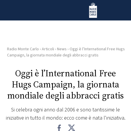
Vai al contenuto
Radio Monte Carlo
Radio Monte Carlo
›
Articoli
›
News
›
Oggi è l’International Free Hugs
HOME
Campaign, la giornata mondiale degli abbracci gratis
RADIO
Oggi è l’International Free
Hugs Campaign, la giornata
WEB
RADIO
mondiale degli abbracci gratis
PLAYLIST
Si celebra ogni anno dal 2006 e sono tantissime le
iniziative in tutto il mondo: ecco come è nata l'iniziativa.
NEWS