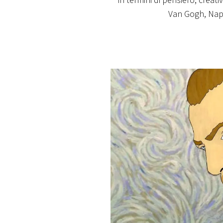
in termini di pensiero, creativ
PLAYLIST
Van Gogh, Napo
NEWS
FOTO
CONCORSI
EVENTI
VIDEO
TV
PRINCIPATO