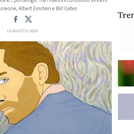
ità e... portafogli! Tra i mancini conosciuti Vincent
leone, Albert Einstein e Bill Gates
Tre
13 AGOSTO 2018