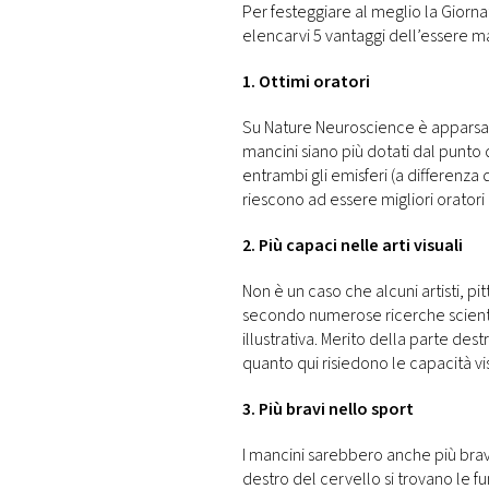
Per festeggiare al meglio la Gior
elencarvi 5 vantaggi dell’essere ma
1. Ottimi oratori
Su Nature Neuroscience è apparsa u
mancini siano più dotati dal punto di
entrambi gli emisferi (a differenz
riescono ad essere migliori oratori 
2. Più capaci nelle arti visuali
Non è un caso che alcuni artisti, pitt
secondo numerose ricerche scientif
illustrativa. Merito della parte de
quanto qui risiedono le capacità v
3. Più bravi nello sport
I mancini sarebbero anche più bravi 
destro del cervello si trovano le fu