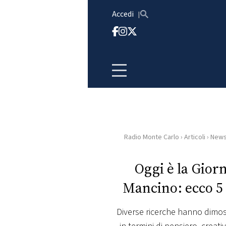
Vai al contenuto
Accedi
Radio Monte Carlo
›
Articoli
›
New
HOME
Oggi è la Gior
RADIO
Mancino: ecco 5 
WEB
RADIO
Diverse ricerche hanno dimost