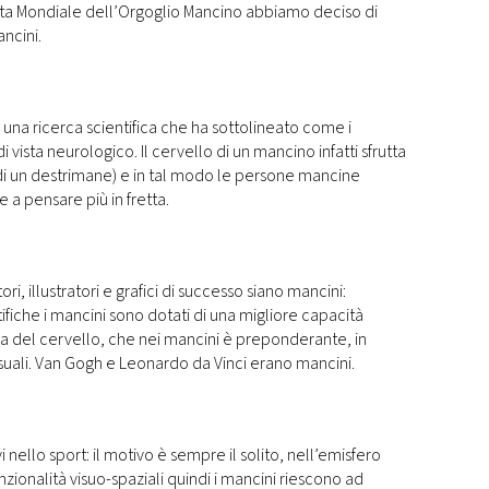
nata Mondiale dell’Orgoglio Mancino abbiamo deciso di
ncini.
na ricerca scientifica che ha sottolineato come i
 vista neurologico. Il cervello di un mancino infatti sfrutta
a di un destrimane) e in tal modo le persone mancine
e a pensare più in fretta.
ori, illustratori e grafici di successo siano mancini:
iche i mancini sono dotati di una migliore capacità
stra del cervello, che nei mancini è preponderante, in
isuali. Van Gogh e Leonardo da Vinci erano mancini.
nello sport: il motivo è sempre il solito, nell’emisfero
nzionalità visuo-spaziali quindi i mancini riescono ad