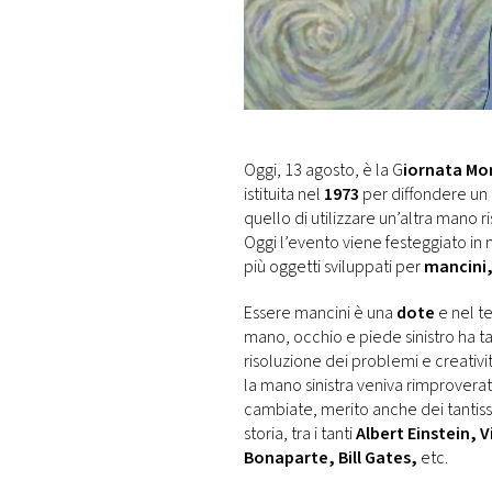
DI
MONACO
RMC
CONSIGLIA
Oggi, 13 agosto, è la G
iornata Mo
istituita nel
1973
per diffondere un
quello di utilizzare un’altra mano 
Oggi l’evento viene festeggiato in
più oggetti sviluppati per
mancini
Essere mancini è una
dote
e nel t
mano, occhio e piede sinistro ha tan
risoluzione dei problemi e creativit
la mano sinistra veniva rimproverat
cambiate, merito anche dei tantiss
storia, tra i tanti
Albert Einstein,
Bonaparte, Bill Gates,
etc.