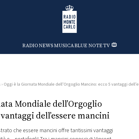
Radio Monte Carlo
RADIO
NEWS
MUSICA
BLUE NOTE
TV
s
›
Oggi è la Giornata Mondiale dell’Orgoglio Mancino: ecco 5 vantaggi dell’
nata Mondiale dell’Orgoglio
vantaggi dell’essere mancini
rato che essere mancini offre tantissimi vantaggi