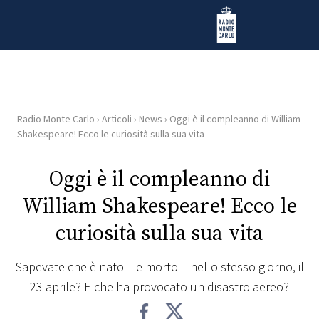
Vai al contenuto
Radio Monte Carlo
Radio Monte Carlo
›
Articoli
›
News
›
Oggi è il compleanno di William
HOME
Shakespeare! Ecco le curiosità sulla sua vita
RADIO
Oggi è il compleanno di
William Shakespeare! Ecco le
WEB
RADIO
curiosità sulla sua vita
PLAYLIST
Sapevate che è nato – e morto – nello stesso giorno, il
23 aprile? E che ha provocato un disastro aereo?
NEWS