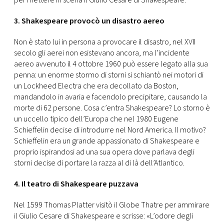
per mettere in scena il Giulio Cesare di Shakespeare.
3. Shakespeare provocò un disastro aereo
Non è stato lui in persona a provocare il disastro, nel XVII
secolo gli aerei non esistevano ancora, ma l’incidente
aereo avvenuto il 4 ottobre 1960 può essere legato alla sua
penna: un enorme stormo di storni si schiantò nei motori di
un Lockheed Electra che era decollato da Boston,
mandandolo in avaria e facendolo precipitare, causando la
morte di 62 persone. Cosa c’entra Shakespeare? Lo storno è
un uccello tipico dell’Europa che nel 1980 Eugene
Schieffelin decise di introdurre nel Nord America. Il motivo?
Schieffelin era un grande appassionato di Shakespeare e
proprio ispirandosi ad una sua opera dove parlava degli
storni decise di portare la razza al di là dell’Atlantico.
4. Il teatro di Shakespeare puzzava
Nel 1599 Thomas Platter visitò il Globe Thatre per ammirare
il Giulio Cesare di Shakespeare e scrisse: «L’odore degli