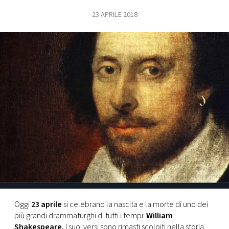
23 APRILE 2018
FOTO
CONCORSI
EVENTI
VIDEO
TV
PRINCIPATO
DI
MONACO
Oggi
23 aprile
si celebrano la nascita e la morte di uno dei
più grandi drammaturghi di tutti i tempi:
William
RMC
Shakespeare.
I suoi versi sono rimasti scolpiti nella storia