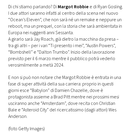
CONSIGLIA
Di chi stiamo parlando? Di
Margot Robbie
e di Ryan Gosling.
I due attori saranno infatti al centro della scena nel nuovo
“Ocean’s Eleven”, che non sarà né un remake e neppure un
reboot, ma un prequel, con la storia che sarà ambientata in
Europa nei ruggenti anni Sessanta.
A girarlo sarà Jay Roach, già dietro la macchina da presa –
tra gli altri – per i vari “Ti presento i mei”, “Austin Powers”,
“Bombshell” e “Dalton Trumbo”. Inizio della lavorazione
previsto per il 6 marzo mentre il pubblico potrà vederlo
verosimilmente a metà 2024.
E non si può non notare che Margot Robbie è entrata in una
fase di super attività della sua carriera: proprio in questi
giorni esce “Babylon” di Damien Chazelle, dove è
protagonista assieme a Brad Pitt mentre nei prossimi mesi
usciranno anche “Amsterdam”, dove recita con Christian
Bale e “Asteroid City” del ricercatissimo (dagli attori) Wes
Anderson.
(foto Getty Images)