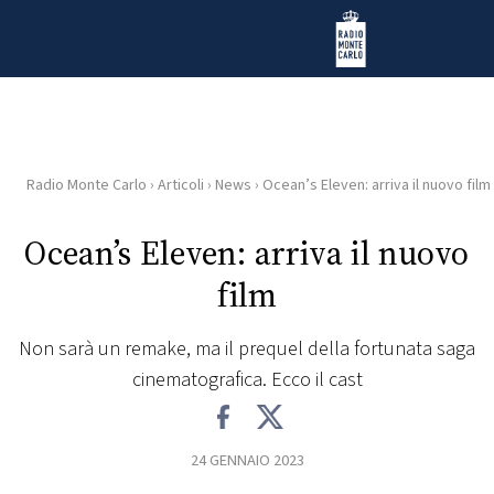
Vai al contenuto
Radio Monte Carlo
Radio Monte Carlo
›
Articoli
›
News
›
Ocean’s Eleven: arriva il nuovo film
HOME
Ocean’s Eleven: arriva il nuovo
RADIO
film
WEB
RADIO
Non sarà un remake, ma il prequel della fortunata saga
cinematografica. Ecco il cast
PLAYLIST
24 GENNAIO 2023
NEWS