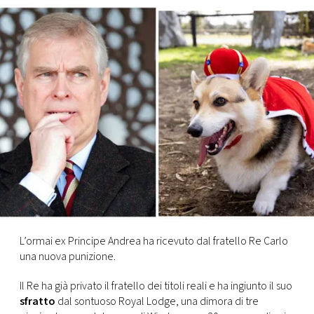
FOTO
CONCORSI
EVENTI
VIDEO
TV
PRINCIPATO
L’ormai ex Principe Andrea ha ricevuto dal fratello Re Carlo
DI
una nuova punizione.
MONACO
Il Re ha già privato il fratello dei titoli reali e ha ingiunto il suo
sfratto
dal sontuoso Royal Lodge, una dimora di tre
RMC