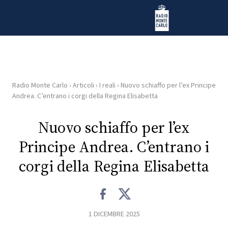
Vai al contenuto
Radio Monte Carlo
Radio Monte Carlo
›
Articoli
›
I reali
›
Nuovo schiaffo per l’ex Principe
HOME
Andrea. C’entrano i corgi della Regina Elisabetta
RADIO
Nuovo schiaffo per l’ex
Principe Andrea. C’entrano i
WEB
RADIO
corgi della Regina Elisabetta
PLAYLIST
1 DICEMBRE 2025
NEWS