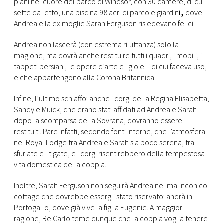
CONSIGLIA
piani nel cuore del parco di Windsor, con 30 camere, di cui
sette da letto, una piscina 98 acri di parco e giardin
i,
dove
Andrea e la ex moglie Sarah Ferguson risiedevano felici.
Andrea non lascerà (con estrema riluttanza) solo la
magione, ma dovrà anche restituire tutti i quadri, i mobili, i
tappeti persiani, le opere d’arte e i gioielli di cui faceva uso,
e che appartengono alla Corona Britannica.
Infine, l’ultimo schiaffo: anche i corgi della Regina Elisabetta,
Sandy e Muick, che erano stati affidati ad Andrea e Sarah
dopo la scomparsa della Sovrana, dovranno essere
restituiti. Pare infatti, secondo fonti interne, che l’atmosfera
nel Royal Lodge tra Andrea e Sarah sia poco serena, tra
sfuriate e litigate, e i corgi risentirebbero della tempestosa
vita domestica della coppia.
Inoltre, Sarah Ferguson non seguirà Andrea nel malinconico
cottage che dovrebbe essergli stato riservato: andrà in
Portogallo, dove già vive la figlia Eugenie. A maggior
ragione, Re Carlo teme dunque che la coppia voglia tenere