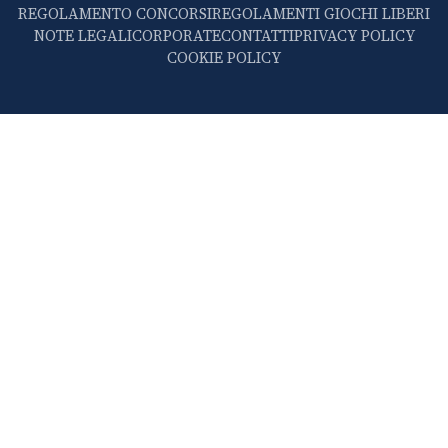
REGOLAMENTO CONCORSI
REGOLAMENTI GIOCHI LIBERI
NOTE LEGALI
CORPORATE
CONTATTI
PRIVACY POLICY
COOKIE POLICY