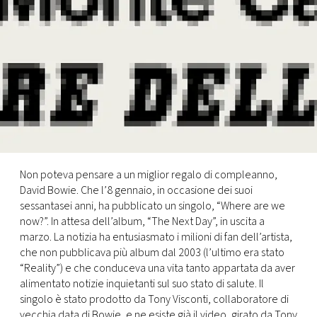
FOTO
CONCORSI
EVENTI
VIDEO
Non poteva pensare a un miglior regalo di compleanno,
David Bowie. Che l’8 gennaio, in occasione dei suoi
TV
sessantasei anni, ha pubblicato un singolo, “Where are we
now?”. In attesa dell’album, “The Next Day”, in uscita a
PRINCIPATO
marzo. La notizia ha entusiasmato i milioni di fan dell’artista,
DI
che non pubblicava più album dal 2003 (l’ultimo era stato
MONACO
“Reality”) e che conduceva una vita tanto appartata da aver
alimentato notizie inquietanti sul suo stato di salute. Il
singolo è stato prodotto da Tony Visconti, collaboratore di
RMC
vecchia data di Bowie, e ne esiste già il video, girato da Tony