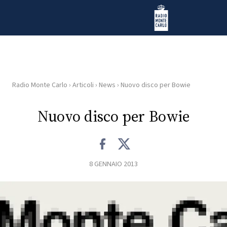
Vai al contenuto
Radio Monte Carlo
Radio Monte Carlo
›
Articoli
›
News
›
Nuovo disco per Bowie
HOME
Nuovo disco per Bowie
RADIO
WEB
RADIO
8 GENNAIO 2013
PLAYLIST
NEWS