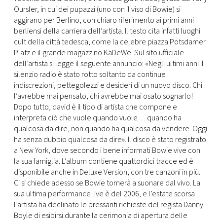
CONSIGLIA
Oursler, in cui dei pupazzi (uno con il viso di Bowie) si
aggirano per Berlino, con chiaro riferimento ai primi anni
berliensi della carriera dell’artista. Il testo cita infatti luoghi
cult della città tedesca, come la celebre piazza Potsdamer
Platz e il grande magazzino KaDeWe. Sul sito ufficiale
dell’artista si legge il seguente annuncio: «Negli ultimi anni il
silenzio radio è stato rotto soltanto da continue
indiscrezioni, pettegolezzi e desideri di un nuovo disco. Chi
l’avrebbe mai pensato, chi avrebbe mai osato sognarlo!
Dopo tutto, david è il tipo di artista che compone e
interpreta ciò che vuole quando vuole… quando ha
qualcosa da dire, non quando ha qualcosa da vendere. Oggi
ha senza dubbio qualcosa da dire». Il disco è stato registrato
a New York, dove secondo i bene informati Bowie vive con
la sua famiglia. L’album contiene quattordici tracce ed è
disponibile anche in Deluxe Version, con tre canzoni in più.
Ci si chiede adesso se Bowie tornerà a suonare dal vivo. La
sua ultima performance live è del 2006, e l’estate scorsa
l’artista ha declinato le pressanti richieste del regista Danny
Boyle di esibirsi durante la cerimonia di apertura delle