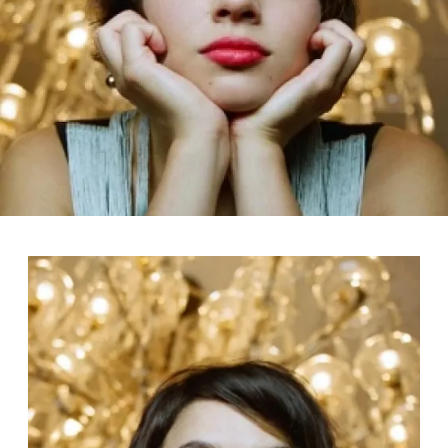
FOTO
CONCORSI
EVENTI
VIDEO
TV
PRINCIPATO
DI
MONACO
RMC