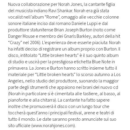
Nuova collaborazione per Norah Jones, la cantante figlia
del musicista indiano Ravi Shankar. Norah era già stata
vocalist nell’album “Rome”, omaggio alle vecchie colonne
sonore italiane inciso dal romano Daniele Luppi e dal
produttore statunitense Brian Joseph Burton (noto come
Danger Mouse e membro dei Gnarls Barkley, autori della hit
“Crazy” nel 2006). L’esperienza deve esserle piaciuta: Norah
ha infatti deciso di registrare un album proprio con Burton. Il
disco, intitolato “Little broken hearts” è il suo quinto album
di studio e uscirà per la prestigiosa etichetta Blue Note in
primavera. La Jones e Burton hanno scritto insieme tutto il
materiale per “Little broken hearts” lo scorso autunno a Los
Angeles, nello studio del produttore, suonando la maggior
parte degli strumenti che appaiono nei brani del nuovo cd
(Norah in particolare si è cimentata alle tastiere, al basso, al
pianoforte e alla chitarra). La cantante ha fatto sapere
inoltre che promuoverà il disco con un lungo tour che
toccherà quest’anno i principali festival, arene e teatri di
tutto il mondo. Le date saranno presto annunciate sul suo
sito ufficiale (www.norahjones.com).