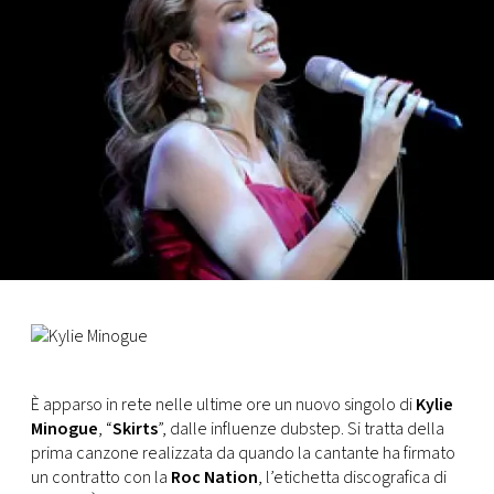
FOTO
CONCORSI
EVENTI
VIDEO
TV
PRINCIPATO
DI
È apparso in rete nelle ultime ore un nuovo singolo di
Kylie
MONACO
Minogue
, “
Skirts
”, dalle influenze dubstep. Si tratta della
prima canzone realizzata da quando la cantante ha firmato
RMC
un contratto con la
Roc Nation
, l’etichetta discografica di