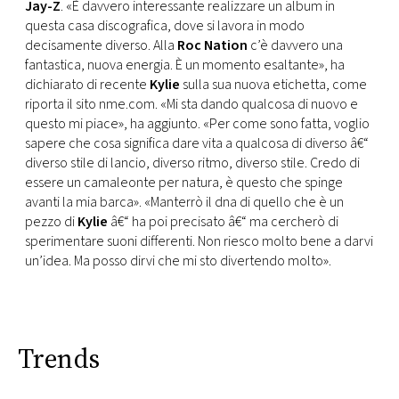
CONSIGLIA
Jay-Z
. «È davvero interessante realizzare un album in
questa casa discografica, dove si lavora in modo
decisamente diverso. Alla
Roc Nation
c’è davvero una
fantastica, nuova energia. È un momento esaltante», ha
dichiarato di recente
Kylie
sulla sua nuova etichetta, come
riporta il sito nme.com. «Mi sta dando qualcosa di nuovo e
questo mi piace», ha aggiunto. «Per come sono fatta, voglio
sapere che cosa significa dare vita a qualcosa di diverso â€“
diverso stile di lancio, diverso ritmo, diverso stile. Credo di
essere un camaleonte per natura, è questo che spinge
avanti la mia barca». «Manterrò il dna di quello che è un
pezzo di
Kylie
â€“ ha poi precisato â€“ ma cercherò di
sperimentare suoni differenti. Non riesco molto bene a darvi
un’idea. Ma posso dirvi che mi sto divertendo molto».
Trends