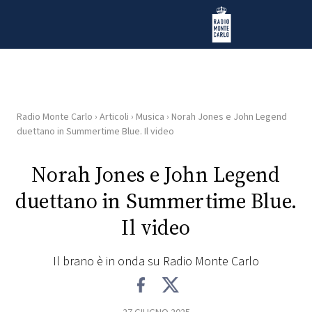
Vai al contenuto
Radio Monte Carlo
Radio Monte Carlo
›
Articoli
›
Musica
›
Norah Jones e John Legend
HOME
duettano in Summertime Blue. Il video
RADIO
Norah Jones e John Legend
duettano in Summertime Blue.
WEB
RADIO
Il video
PLAYLIST
Il brano è in onda su Radio Monte Carlo
NEWS