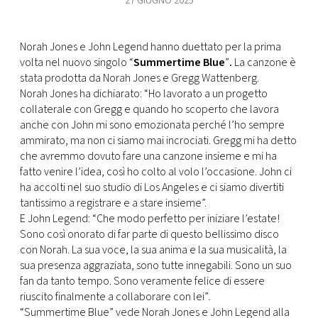
27 GIUGNO 2025
FOTO
Norah Jones e John Legend hanno duettato per la prima
volta nel nuovo singolo “
Summertime Blue
”
.
La canzone è
CONCORSI
stata prodotta da Norah Jones e Gregg Wattenberg.
Norah Jones ha dichiarato: “Ho lavorato a un progetto
collaterale con Gregg e quando ho scoperto che lavora
EVENTI
anche con John mi sono emozionata perché l’ho sempre
ammirato, ma non ci siamo mai incrociati. Gregg mi ha detto
VIDEO
che avremmo dovuto fare una canzone insieme e mi ha
fatto venire l’idea, così ho colto al volo l’occasione. John ci
ha accolti nel suo studio di Los Angeles e ci siamo divertiti
TV
tantissimo a registrare e a stare insieme”.
E John Legend: “Che modo perfetto per iniziare l’estate!
Sono così onorato di far parte di questo bellissimo disco
PRINCIPATO
con Norah. La sua voce, la sua anima e la sua musicalità, la
DI
MONACO
sua presenza aggraziata, sono tutte innegabili. Sono un suo
fan da tanto tempo. Sono veramente felice di essere
riuscito finalmente a collaborare con lei”
.
RMC
“Summertime Blue” vede Norah Jones e John Legend alla