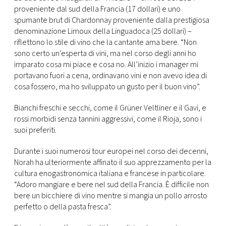
proveniente dal sud della Francia (17 dollari) e uno
spumante brut di Chardonnay proveniente dalla prestigiosa
denominazione Limoux della Linguadoca (25 dollari) –
riflettono lo stile di vino che la cantante ama bere. “Non
sono certo un’esperta di vini, ma nel corso degli anni ho
imparato cosa mi piace e cosa no. All’inizio i manager mi
portavano fuori a cena, ordinavano vini e non avevo idea di
cosa fossero, ma ho sviluppato un gusto per il buon vino”.
Bianchi freschi e secchi, come il Grüner Veltliner e il Gavi, e
rossi morbidi senza tannini aggressivi, come il Rioja, sono i
suoi preferiti.
Durante i suoi numerosi tour europei nel corso dei decenni,
Norah ha ulteriormente affinato il suo apprezzamento per la
cultura enogastronomica italiana e francese in particolare.
“Adoro mangiare e bere nel sud della Francia. È difficile non
bere un bicchiere di vino mentre si mangia un pollo arrosto
perfetto o della pasta fresca”.