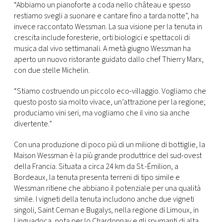
“Abbiamo un pianoforte a coda nello château e spesso
restiamo svegli a suonare e cantare fino a tarda notte”, ha
invece raccontato Wessman. La sua visione per la tenuta in
crescita include foresterie, orti biologici e spettacoli di
musica dal vivo settimanali. A metà giugno Wessman ha
aperto un nuovo ristorante guidato dallo chef Thierry Marx,
con due stelle Michelin.
“Stiamo costruendo un piccolo eco-villaggio. Vogliamo che
questo posto sia molto vivace, un’attrazione per la regione;
produciamo vini seri, ma vogliamo che il vino sia anche
divertente.”
Con una produzione di poco più di un milione di bottiglie, la
Maison Wessman è la più grande produttrice del sud-ovest
della Francia. Situata a circa 24 km da St.-Émilion, a
Bordeaux, la tenuta presenta terreni di tipo simile e
Wessman ritiene che abbiano il potenziale per una qualità
simile. I vigneti della tenuta includono anche due vigneti
singoli, Saint Cernan e Bugalys, nella regione di Limoux, in
Linguadoca, nota per lo Chardonnay e gli spumanti di alta