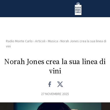
Vai al contenuto
Radio Monte Carlo
Radio Monte Carlo
›
Articoli
›
Musica
›
Norah Jones crea la sua linea di
HOME
vini
RADIO
Norah Jones crea la sua linea di
vini
WEB
RADIO
PLAYLIST
27 NOVEMBRE 2025
NEWS