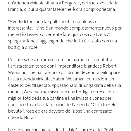
CONSIGLIA
un’azienda vinicola situata a Bergerac, nel sud-ovest della
Francia, di cui la quarantaseienne è ora comproprietaria.
“A volte ti toccano la spalla per fare qualcosa di
interessante. Il vino è un mondo completamente nuovo per
me ed è davvero divertente fare qualcosa di diverso”,
spiega la Jones, aggiungendo che tutto è iniziato con una
bottiglia di rosé.
L’estate scorsa un amico comune ha messo in contatto
l’artista statunitense con l’imprenditore islandese Robert
Wessman, che ha trascorso più di due decenni a sviluppare
la sua azienda vinicola, Maison Wessman, con sede in un
castello del XII secolo. Appassionato di lunga data della sua
musica, Wessman ha miscelato una bottiglia di rosé con i
migliori lotti della sua cantina e l’ha inviata a Jones per
convincerlo a diventare socio dell’azienda. “Che dire? Ho
bevuto il rosé ed era davvero delizioso”, ha confessato
ridendo Norah.
Le due cuvée inaugurali di “This Life” – un rosé del 2024