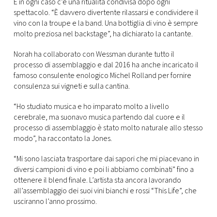
E in ogni caso c’è una ritualità condivisa dopo ogni
spettacolo. “È davvero divertente rilassarsi e condividere il
vino con la troupe e la band. Una bottiglia di vino è sempre
molto preziosa nel backstage”, ha dichiarato la cantante.
Norah ha collaborato con Wessman durante tutto il
processo di assemblaggio e dal 2016 ha anche incaricato il
famoso consulente enologico Michel Rolland per fornire
consulenza sui vigneti e sulla cantina.
“Ho studiato musica e ho imparato molto a livello
cerebrale, ma suonavo musica partendo dal cuore e il
processo di assemblaggio è stato molto naturale allo stesso
modo”, ha raccontato la Jones.
“Mi sono lasciata trasportare dai sapori che mi piacevano in
diversi campioni di vino e poi li abbiamo combinati” fino a
ottenere il blend finale. L’artista sta ancora lavorando
all’assemblaggio dei suoi vini bianchi e rossi “This Life”, che
usciranno l’anno prossimo.