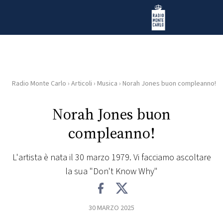
Vai al contenuto
Radio Monte Carlo
Radio Monte Carlo
›
Articoli
›
Musica
›
Norah Jones buon compleanno!
HOME
Norah Jones buon
RADIO
compleanno!
WEB
RADIO
L'artista è nata il 30 marzo 1979. Vi facciamo ascoltare
la sua "Don't Know Why"
PLAYLIST
30 MARZO 2025
NEWS