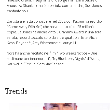
maestro di sitar, insegnante di George Harrison e padre di
CONSIGLIA
Anoushka Shankar) ma è cresciuta con la madre, Sue Jones,
cantante soul.
L’artista si è fatta conoscere nel 2002 con l’album di esordio
“Come Away With Me”, che ha venduto circa 25 milioni di
copie. La Jones ha anche vinto 5 Grammy Award in una sola
serata, record toccato solo da altre quattro artiste: Alicia
Keys, Beyoncé, Amy Winehouse e Lauryn Hill.
Nora ha anche recitato nei film “Two Weeks Notice – Due
settimane per innamorarsi”, “My Blueberry Nights” di Wong
Kar-wai e “Ted” di Seth MacFarlane.
Trends