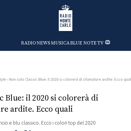
Radio Monte Carlo
RADIO
NEWS
MUSICA
BLUE NOTE
TV
tyle
›
Non solo Classic Blue: il 2020 si colorerà di sfumature ardite. Ecco qual
 Blue: il 2020 si colorerà di
e ardite. Ecco quali
io e blu classico. Ecco i colori top del 2020