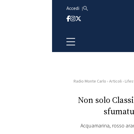
Vai al contenuto
Accedi
Radio Monte Carlo
›
Articoli
›
Lifes
HOME
Non solo Classic
RADIO
sfumatur
WEB
RADIO
Acquamarina, rosso aranc