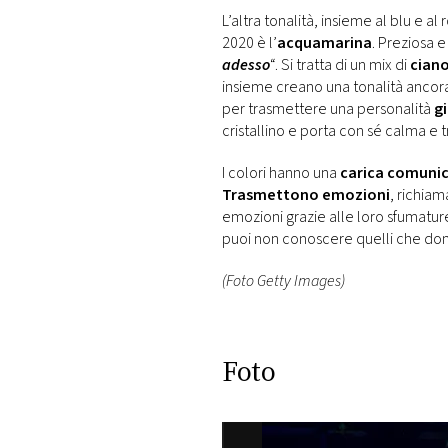
L’altra tonalità, insieme al blu e a
2020 è l’
acquamarina
. Preziosa 
adesso
“. Si tratta di un mix di
cian
insieme creano una tonalità ancora
per trasmettere una personalità
g
cristallino e porta con sé calma e 
I colori hanno una
carica comuni
Trasmettono emozioni
, richia
emozioni grazie alle loro sfumature 
puoi non conoscere quelli che do
(Foto Getty Images)
Foto