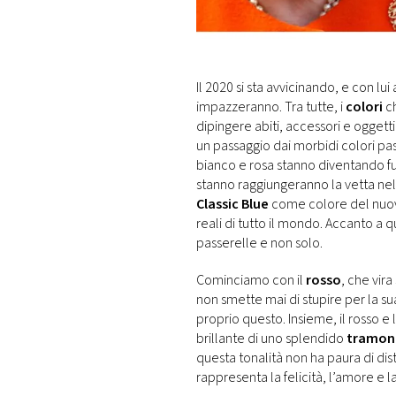
DI
MONACO
RMC
Il 2020 si sta avvicinando, e con lu
CONSIGLIA
impazzeranno. Tra tutte, i
colori
ch
dipingere abiti, accessori e oggetti
un passaggio dai morbidi colori pas
bianco e rosa stanno diventando fu
stanno raggiungeranno la vetta nel
Classic Blue
come colore del nuov
reali di tutto il mondo. Accanto a
passerelle e non solo.
Cominciamo con il
rosso
, che vira 
non smette mai di stupire per la sua
proprio questo. Insieme, il rosso e
brillante di uno splendido
tramon
questa tonalità non ha paura di dis
rappresenta la felicità, l’amore e la