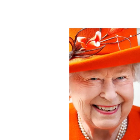
PLAYLIST
NEWS
FOTO
CONCORSI
EVENTI
VIDEO
TV
PRINCIPATO