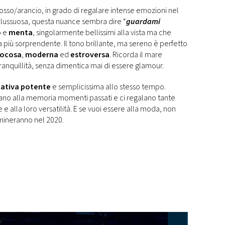
l rosso/arancio, in grado di regalare intense emozioni nel
e lussuosa, questa nuance sembra dire “
guardami
o
e
menta
, singolarmente bellissimi alla vista ma che
 più sorprendente. Il tono brillante, ma sereno è perfetto
iocosa
,
moderna
ed
estroversa
. Ricorda il mare
tranquillità, senza dimentica mai di essere glamour.
cativa potente
e semplicissima allo stesso tempo.
mano alla memoria momenti passati e ci regalano tante
e alla loro versatilità. E se vuoi essere alla moda, non
mineranno nel 2020.