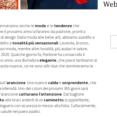
Web
i arriveranno anche le
mode
e le
tendenze
che
e il prossimo anno la faranno da padrone, pronti a
 di design. Dalla moda alle belle arti, abbiamo assistito a
tello a
tonalità più sensazionali
. Lavanda, bronzo,
ori moda, mentre altre tonalità, più audaci e sature,
 2020. Qualche giorno fa, Pantone ha consacrato il
o anno: una sfumatura
elegante
, che piace tantissimo ai
 questa nuance, ce ne sono altri due che domineranno le
sull’
arancione
. Una nuance
calda
e
sorprendente
, che
 intensità. Uno dei colori dei prossimi 365 giorni sarà
 l’arancione
catturano l’attenzione
. Dal bagliore
to
alle braci ardenti di un
caminetto
scoppiettante,
tinguersi con sicurezza in mezzo alla folla. Culturalmente,
 salute nei paesi asiatici.