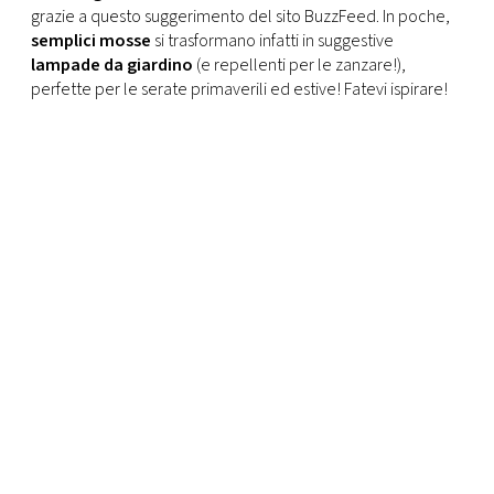
CONSIGLIA
grazie a questo suggerimento del sito BuzzFeed. In poche,
semplici mosse
si trasformano infatti in suggestive
lampade da giardino
(e repellenti per le zanzare!),
perfette per le serate primaverili ed estive! Fatevi ispirare!