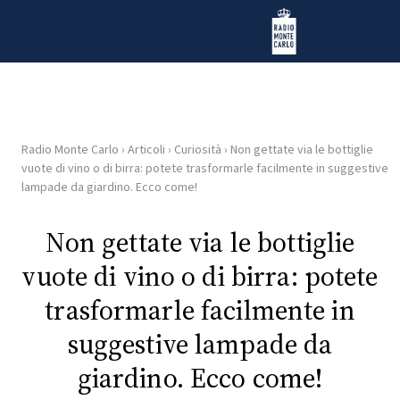
Vai al contenuto
Radio Monte Carlo
Radio Monte Carlo
›
Articoli
›
Curiosità
›
Non gettate via le bottiglie
HOME
vuote di vino o di birra: potete trasformarle facilmente in suggestive
lampade da giardino. Ecco come!
RADIO
Non gettate via le bottiglie
WEB
vuote di vino o di birra: potete
RADIO
trasformarle facilmente in
PLAYLIST
suggestive lampade da
giardino. Ecco come!
NEWS