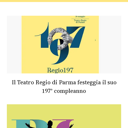
FOTO
CONCORSI
EVENTI
VIDEO
TV
Il Teatro Regio di Parma festeggia il suo
197° compleanno
PRINCIPATO
DI
MONACO
RMC