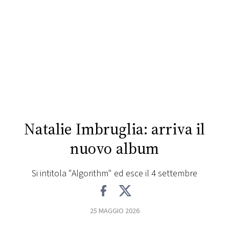
FOTO
CONCORSI
EVENTI
VIDEO
Natalie Imbruglia: arriva il
TV
nuovo album
PRINCIPATO
Si intitola "Algorithm" ed esce il 4 settembre
DI
MONACO
25 MAGGIO 2026
RMC