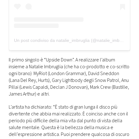
Un post condiviso da natalie_imbruglia (@natalie_imbruglia)
Il primo singolo è “Upside Down”. A realizzare l’album
insieme a Natalie Imbruglia (che ha co-prodotto e co-scritto
ogni brano) MyRiot (London Grammar), David Sneddon
(Lana Del Rey, Hurts), Gary Lightbody degli Snow Patrol, Anu
Pillai (Lewis Capaldi, Declan J Donovan), Mark Crew (Bastille,
James Arthur) e altri.
L’artista ha dichiarato: “È stato di gran lunga il disco più
divertente che abbia mai realizzato. È coinciso anche con il
periodo più difficile della mia vita dal punto di vista della
salute mentale. Questa è la bellezza della musica e
dell’espressione artistica. Puoi prendere qualcosa di oscuro