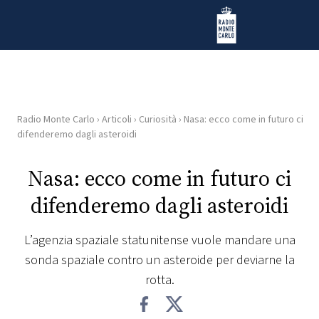
Vai al contenuto
Radio Monte Carlo
Radio Monte Carlo
›
Articoli
›
Curiosità
›
Nasa: ecco come in futuro ci
HOME
difenderemo dagli asteroidi
RADIO
Nasa: ecco come in futuro ci
difenderemo dagli asteroidi
WEB
RADIO
L’agenzia spaziale statunitense vuole mandare una
sonda spaziale contro un asteroide per deviarne la
PLAYLIST
rotta.
NEWS