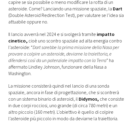
CONSIGLIA
capire se sia possibile o meno modificare la rotta di un
asteroide. Come? Lanciando una missione spaziale, la
Dart
(Double Asteroid Redirection Test), per valutare se l’idea sia
attuabile oppure no.
Il lancio avverrà nel 2024 e si svolgerà tramite
impatto
cinetico,
cioè uno scontro spaziale ad alta energia contro
l’asteroide: “
Dart sarebbe la prima missione della Nasa per
provare a colpire un asteroide, deviarne la traiettoria, e
difendersi così da un potenziale impatto con la Terra
” ha
affermato Lindley Johnson, funzionare della Nasa a
Washington.
La missione consisterà quindi nel lancio di una sonda
spaziale, ancora in fase di progettazione, che si scontrerà
con un sistema binario di asteroidi, il
Didymos,
che consiste
in due corpi rocciosi, uno grande (di circa 780 metri) e un
altro piccolo (160 metri). L’obiettivo è quello di colpire
l’asteroide più piccolo in modo da deviarne la traiettoria.