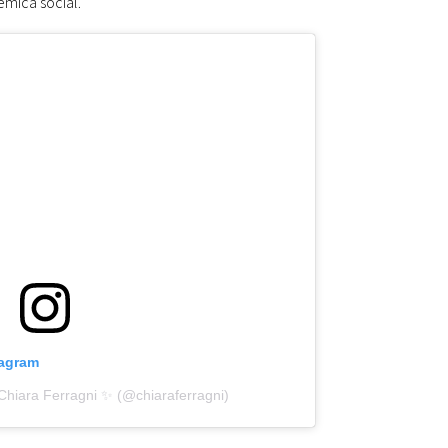
emica social.
tagram
Chiara Ferragni ✨ (@chiaraferragni)