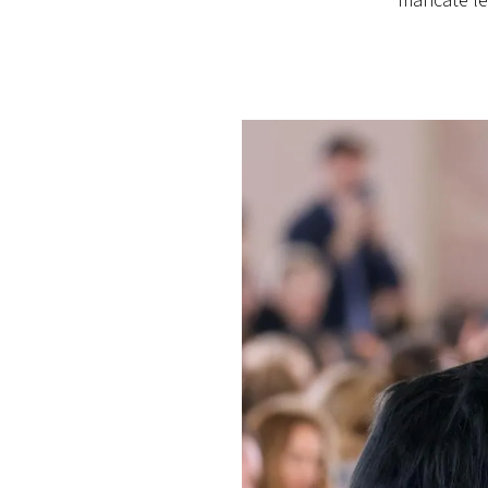
mancate le
PLAYLIST
NEWS
FOTO
CONCORSI
EVENTI
VIDEO
TV
PRINCIPATO