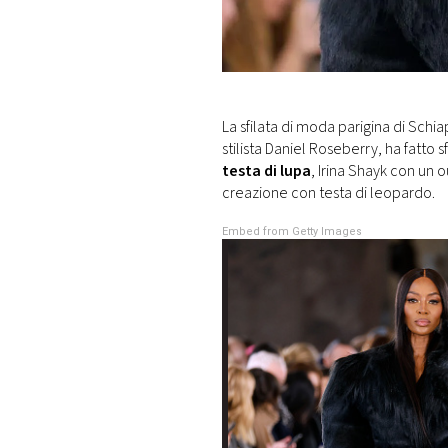
DI
MONACO
RMC
CONSIGLIA
La sfilata di moda parigina di Schia
stilista Daniel Roseberry, ha fatto
testa di lupa
, Irina Shayk con un 
creazione con testa di leopardo.
Embed from Getty Images