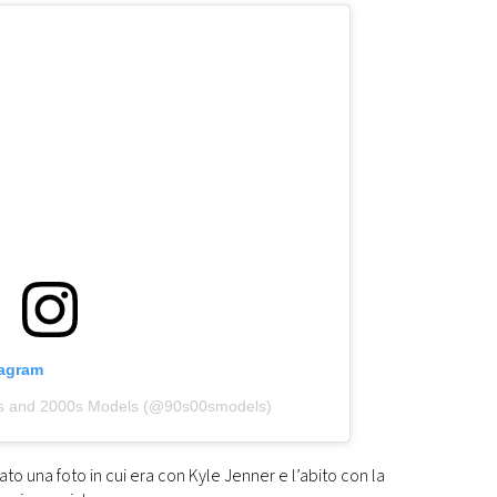
tagram
0s and 2000s Models (@90s00smodels)
o una foto in cui era con Kyle Jenner e l’abito con la