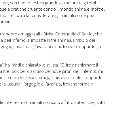
ordare, con quelle teste a grandezza naturale, gli orribili
nque a pratiche cruente contro il mondo animale. Inoltre,
ribuire così a far considerare gli animali come puri
 umani.
a rendere omaggio alla Divina Commedia di Dante, che
ia dell’inferno, si imbatte in tre animali, simbolo dei
goglio); una lupa (l’avarizia) e una lonza o leopardo (la
 ha infatti dichiarato lo stilista. “Oltre a richiamare il
(tre look per ciascuno dei nove gironi dell’inferno), mi
 alcune delle sue immagini più avvincenti. Il leopardo, il
a lussuria, l’orgoglio e l’avarizia, trovano forma in
icce e teste di animali non sono affatto autentiche, solo