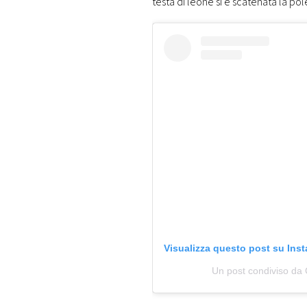
testa di leone si è scatenata la pol
Visualizza questo post su Ins
Un post condiviso da 