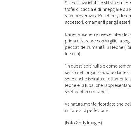
Si accusava infatti lo stilista di ric
trofei di caccia e di inneggiare du
si rimproverava a Roseberry di cont
accessori, ornamenti per gli esseri
Daniel Roseberry invece intendev
prima di varcare con Virgilio la sogl
peccati dell’umanità: un leone (l’or
lussuria).
“In questi abiti nulla è come sembra”,
senso dell’organizzazione dantesca 
sono anche ispirato direttamente ad
leone e la lupa, che rappresentano l
spettacolari creazioni”.
Va naturalmente ricordato che pell
imitate alla perfezione.
(Foto Getty Images)