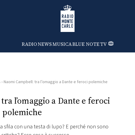
Radio Monte Carlo
RADIO
NEWS
MUSICA
BLUE NOTE
TV
s
›
Naomi Campbell: tra l’omaggio a Dante e feroci polemiche
ra l’omaggio a Dante e feroci
polemiche
a sfila con una testa di lupo? E perché non sono