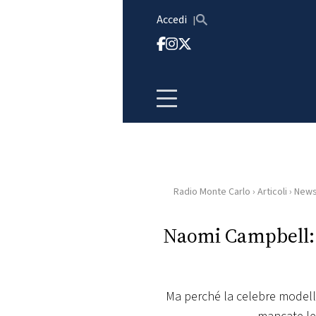
Vai al contenuto
Accedi
Radio Monte Carlo
›
Articoli
›
New
HOME
Naomi Campbell: t
RADIO
WEB
RADIO
Ma perché la celebre modell