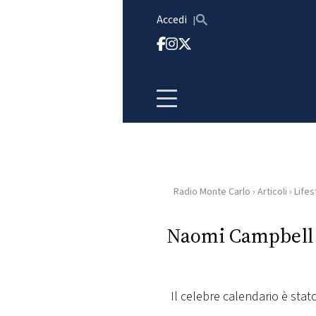
Vai al contenuto
Accedi
Radio Monte Carlo
›
Articoli
›
Lifes
HOME
Naomi Campbell ne
RADIO
WEB
RADIO
Il celebre calendario è stato