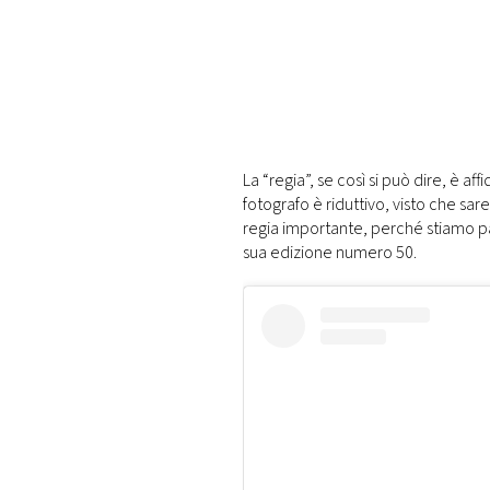
PLAYLIST
NEWS
FOTO
La “regia”, se così si può dire, è a
fotografo è riduttivo, visto che sar
CONCORSI
regia importante, perché stiamo pa
sua edizione numero 50.
EVENTI
VIDEO
TV
PRINCIPATO