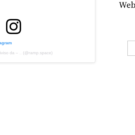
Web
tagram
iviso da – .. (@ramp.space)