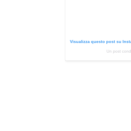
DI
MONACO
RMC
CONSIGLIA
Visualizza questo post su Ins
Un post cond