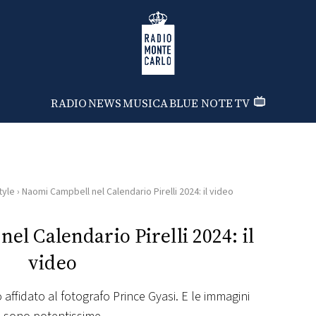
Radio Monte Carlo
RADIO
NEWS
MUSICA
BLUE NOTE
TV
tyle
›
Naomi Campbell nel Calendario Pirelli 2024: il video
l Calendario Pirelli 2024: il
video
 affidato al fotografo Prince Gyasi. E le immagini