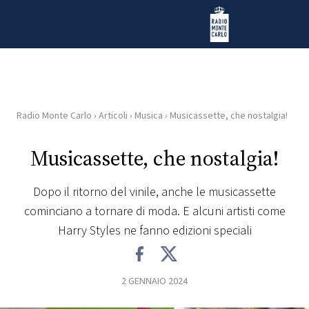
Vai al contenuto
Radio Monte Carlo
Radio Monte Carlo
›
Articoli
›
Musica
›
Musicassette, che nostalgia!
HOME
Musicassette, che nostalgia!
RADIO
Dopo il ritorno del vinile, anche le musicassette
WEB
cominciano a tornare di moda. E alcuni artisti come
RADIO
Harry Styles ne fanno edizioni speciali
PLAYLIST
2 GENNAIO 2024
NEWS