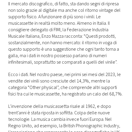
CONSIGLIA
Il mercato discografico, di fatto, sta dando segni di ripresa
non solo grazie al digitale ma anche col ritorno vintage del
supporto fisico. A funzionare di più sono i vinili. Le
musicassette in realtà molto meno. Almeno in Italia. Il
consigliere delegato di FIMI, la Federazione Industria
Musicale Italiana, Enzo Mazza racconta: “Questi prodotti,
sostanzialmente, non hanno mercato: il ritorno in voga di
questo supporto è una suggestione che ogni tanto torna a
galla, ma i dati in nostro possesso parlano di numeri
infinitesimali, soprattutto se comparati a quelli del vinile”.
Ecco i dati. Nel nostro paese, nei primi sei mesi del 2023, le
vendite dei vinili sono cresciute del 14,3%, mentre la
categoria “Other physical”, che comprende altri supporti
fisici tra cui le musicassette, ha registrato un calo del 68,7%.
L’invenzione della musicassetta risale al 1962, e dopo
trent’anni è stata riposta in soffitta. Colpa delle nuove
tecnologie. La musica cambia invece fuori Europa. Nel
Regno Unito, ad esempio, la British Phonographic Industry,