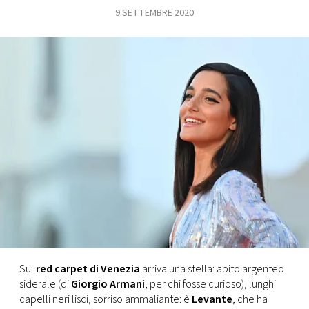
9 SETTEMBRE 2020
FOTO
CONCORSI
EVENTI
VIDEO
TV
PRINCIPATO
DI
MONACO
Sul
red carpet di Venezia
arriva una stella: abito argenteo
siderale (di
Giorgio Armani
, per chi fosse curioso), lunghi
RMC
capelli neri lisci, sorriso ammaliante: è
Levante
, che ha