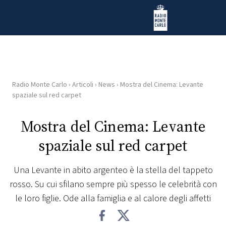
Vai al contenuto
Radio Monte Carlo
Radio Monte Carlo
›
Articoli
›
News
›
Mostra del Cinema: Levante
HOME
spaziale sul red carpet
RADIO
Mostra del Cinema: Levante
spaziale sul red carpet
WEB
RADIO
Una Levante in abito argenteo è la stella del tappeto
rosso. Su cui sfilano sempre più spesso le celebrità con
PLAYLIST
le loro figlie. Ode alla famiglia e al calore degli affetti
NEWS