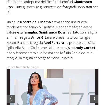
CONSIGLIA
sfilato per l’anteprima del film “Notturno” di
Gianfranco
Rosi.
Tutti gli occhi (e gli obiettivi dei fotografi) sono stati per
lei.
Ma dalla
Mostra del Cinema
arriva anche una nuova
tendenza: non fanno più notizia le eccentricità: ad avere
valore è la
famiglia.
Gianfranco Rosi
ha sfilato con la figlia
Emma. Il regista
Amos Gitai
si è presentato con la figlia
Keren. E anche il regista
Abel Ferrara
ha portato con sé la
figlioletta Anna. Così come l’attore e regista
Brady Corbet
,
che si è presentato alla Mostra con la figlia Adelaide e la
moglie, la regista norvegese Mona Fastvold.
Embed from Getty Images