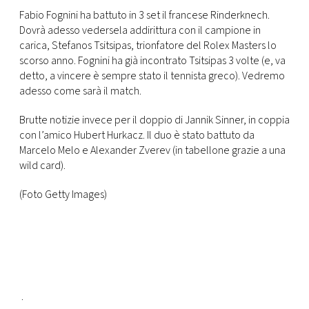
CONSIGLIA
Fabio Fognini ha battuto in 3 set il francese Rinderknech.
Dovrà adesso vedersela addirittura con il campione in
carica, Stefanos Tsitsipas, trionfatore del Rolex Masters lo
scorso anno. Fognini ha già incontrato Tsitsipas 3 volte (e, va
detto, a vincere è sempre stato il tennista greco). Vedremo
adesso come sarà il match.
Brutte notizie invece per il doppio di Jannik Sinner, in coppia
con l’amico Hubert Hurkacz. Il duo è stato battuto da
Marcelo Melo e Alexander Zverev (in tabellone grazie a una
wild card).
(Foto Getty Images)
.