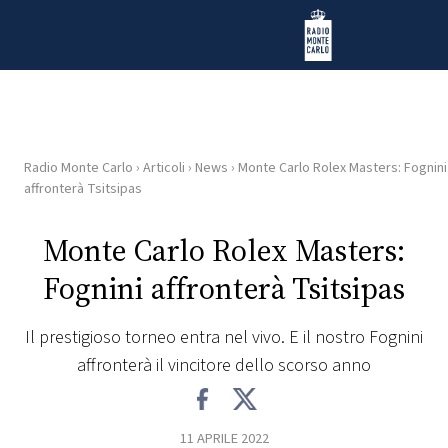
Vai al contenuto
Radio Monte Carlo
Radio Monte Carlo
›
Articoli
›
News
›
Monte Carlo Rolex Masters: Fognini
HOME
affronterà Tsitsipas
RADIO
Monte Carlo Rolex Masters:
Fognini affronterà Tsitsipas
WEB
RADIO
Il prestigioso torneo entra nel vivo. E il nostro Fognini
affronterà il vincitore dello scorso anno
PLAYLIST
NEWS
11 APRILE 2022