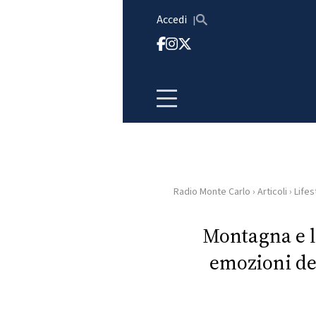
Vai al contenuto
Accedi
Radio Monte Carlo
›
Articoli
›
Lifes
HOME
Montagna e la
RADIO
emozioni del
WEB
RADIO