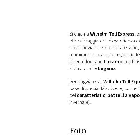
PLAYLIST
NEWS
Si chiama
Wilhelm Tell Express
, o
offre ai viaggiatori un’esperienza 
FOTO
in cabinovia. Le zone visitate sono,
ammirare le nevi perenni, o quelle
itinerari toccano
Locarno
con le i
CONCORSI
subtropicali e
Lugano
.
EVENTI
Per viaggiare sul
Wilhelm Tell Exp
base di specialità svizzere, come i 
dei
caratteristici battelli a vap
VIDEO
invernale).
TV
Foto
PRINCIPATO