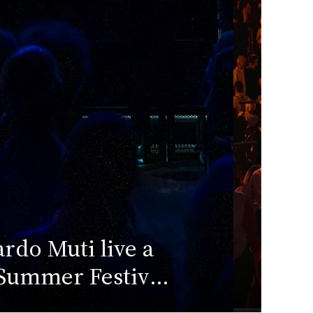
pen Modena 2026:
W
to più belle della
Su
ima edizione