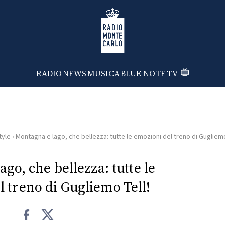
Radio Monte Carlo
RADIO
NEWS
MUSICA
BLUE NOTE
TV
tyle
›
Montagna e lago, che bellezza: tutte le emozioni del treno di Gugliemo
go, che bellezza: tutte le
 treno di Gugliemo Tell!