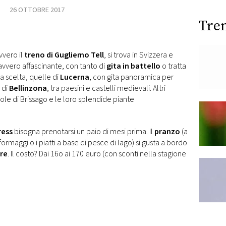
26 OTTOBRE 2017
Tre
vvero il
treno di Gugliemo Tell
, si trova in Svizzera e
davvero affascinante, con tanto di
gita in battello
o tratta
 a scelta, quelle di
Lucerna
, con gita panoramica per
 di
Bellinzona
, tra paesini e castelli medievali. Altri
sole di Brissago e le loro splendide piante
ress
bisogna prenotarsi un paio di mesi prima. Il
pranzo
(a
formaggi o i piatti a base di pesce di lago) si gusta a bordo
ore
. Il costo? Dai 16o ai 170 euro (con sconti nella stagione