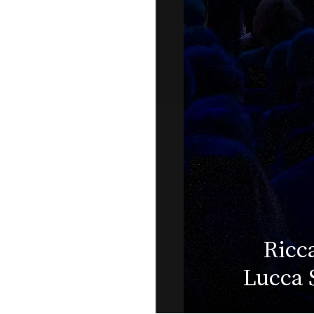
Jazz O
Muti live a
le fo
er Festival:
pr
più belle