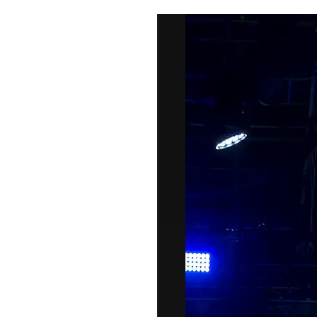
DI
MONACO
RMC
CONSIGLIA