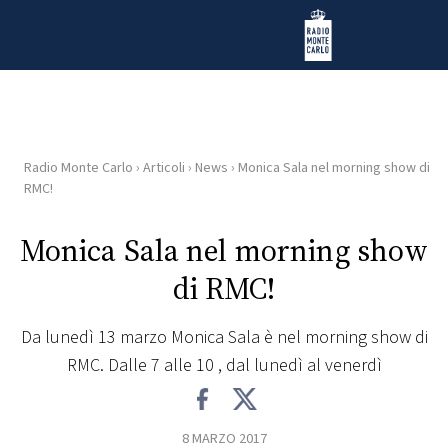
Vai al contenuto
Radio Monte Carlo
Radio Monte Carlo
›
Articoli
›
News
›
Monica Sala nel morning show di
HOME
RMC!
RADIO
Monica Sala nel morning show
di RMC!
WEB
RADIO
Da lunedì 13 marzo Monica Sala è nel morning show di
RMC. Dalle 7 alle 10 , dal lunedì al venerdì
PLAYLIST
NEWS
8 MARZO 2017