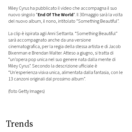
Miley Cyrus ha pubblicato il video che accompagna il suo
FOTO
nuovo singolo “
End Of The World
“. Il 30maggio sarà la volta
del nuovo album, il nono, intitolato “Something Beautiful”.
CONCORSI
La clip è ispirata agli Anni Settanta.
“Something Beautiful”
sarà accompagnato anche da una versione
EVENTI
cinematografica, per la regia della stessa artista e di Jacob
Bixenman e Brendan Walter. Atteso a giugno, si tratta di
“un’opera pop unica nel suo genere nata dalla mente di
VIDEO
Miley Cyrus”. Secondo la descrizione ufficiale è
“Un’esperienza visiva unica, alimentata dalla fantasia, con le
13 canzoni originali dal prossimo album”.
TV
(foto Getty Images)
PRINCIPATO
DI
MONACO
Trends
RMC