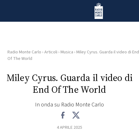
Vai al contenuto
Radio Monte Carlo
Radio Monte Carlo
›
Articoli
›
Musica
›
Miley Cyrus. Guarda il video di End
HOME
Of The World
RADIO
Miley Cyrus. Guarda il video di
End Of The World
WEB
RADIO
In onda su Radio Monte Carlo
PLAYLIST
4 APRILE 2025
NEWS