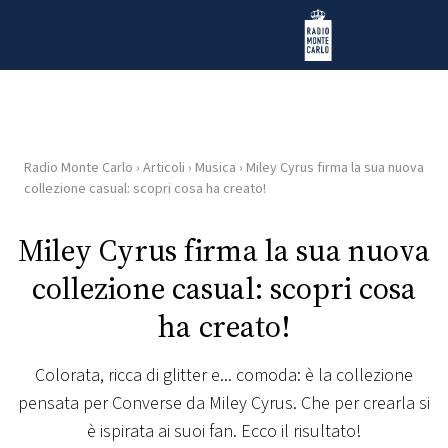
Vai al contenuto
Radio Monte Carlo
Radio Monte Carlo
›
Articoli
›
Musica
›
Miley Cyrus firma la sua nuova
HOME
collezione casual: scopri cosa ha creato!
RADIO
Miley Cyrus firma la sua nuova
collezione casual: scopri cosa
WEB
RADIO
ha creato!
PLAYLIST
Colorata, ricca di glitter e... comoda: è la collezione
pensata per Converse da Miley Cyrus. Che per crearla si
NEWS
è ispirata ai suoi fan. Ecco il risultato!