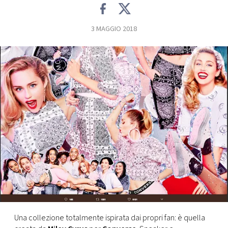
FOTO
3 MAGGIO 2018
CONCORSI
EVENTI
VIDEO
TV
PRINCIPATO
DI
MONACO
Una collezione totalmente ispirata dai propri fan: è quella
RMC