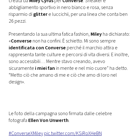
creata da
Miley Cyrus
per
Converse
. Sneaker e
CONSIGLIA
abbigliamento sportivo in nero bianco e rosa, senza
risparmio di
glitter
e luccichii, per una linea che conta ben
26 pezzi.
Presentando la sua ultima fatica fashion,
Miley
ha dichiarato:
«
Converse
non ha confini. È schietto. Mi sono sempre
identificata con Converse
perché il marchio attira e
rappresenta tante culture e percorsi di vita diversi. E inoltre,
sono accessibili… Mentre stavo creando, avevo
sicuramente
i miei fan
in mente e nel mio cuore” ha detto.
“Metto ciò che amano di me e ciò che amo di loro nel
design».
Le foto della campagna sono firmata dalle celebre
fotografa
Ellen Von Unwerth
.
#ConverseXMiley
pic.twitter.com/KSiRoXHeBN