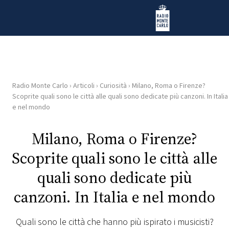
Vai al contenuto
Radio Monte Carlo
Radio Monte Carlo
›
Articoli
›
Curiosità
›
Milano, Roma o Firenze?
HOME
Scoprite quali sono le città alle quali sono dedicate più canzoni. In Italia
e nel mondo
RADIO
Milano, Roma o Firenze?
WEB
Scoprite quali sono le città alle
RADIO
quali sono dedicate più
PLAYLIST
canzoni. In Italia e nel mondo
NEWS
Quali sono le città che hanno più ispirato i musicisti?