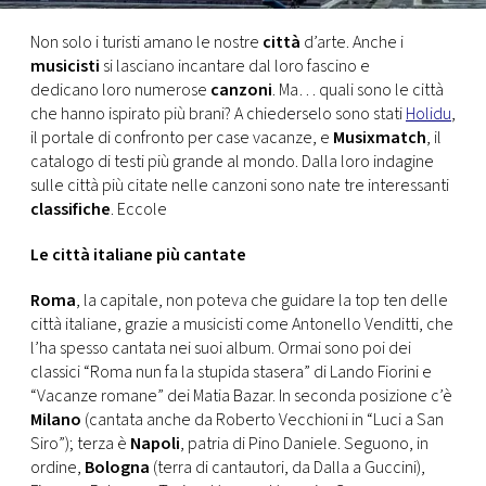
CONSIGLIA
Non solo i turisti amano le nostre
città
d’arte. Anche i
musicisti
si lasciano incantare dal loro fascino e
dedicano loro numerose
canzoni
. Ma… quali sono le città
che hanno ispirato più brani? A chiederselo sono stati
Holidu
,
il portale di confronto per case vacanze, e
Musixmatch
, il
catalogo di testi più grande al mondo. Dalla loro indagine
sulle città più citate nelle canzoni sono nate tre interessanti
classifiche
. Eccole
Le città italiane più cantate
Roma
, la capitale, non poteva che guidare la top ten delle
città italiane, grazie a musicisti come Antonello Venditti, che
l’ha spesso cantata nei suoi album. Ormai sono poi dei
classici “Roma nun fa la stupida stasera” di Lando Fiorini e
“Vacanze romane” dei Matia Bazar. In seconda posizione c’è
Milano
(cantata anche da Roberto Vecchioni in “Luci a San
Siro”); terza è
Napoli
, patria di Pino Daniele. Seguono, in
ordine,
Bologna
(terra di cantautori, da Dalla a Guccini),