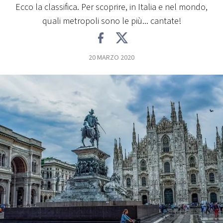
Ecco la classifica. Per scoprire, in Italia e nel mondo,
FOTO
quali metropoli sono le più... cantate!
CONCORSI
20 MARZO 2020
EVENTI
VIDEO
TV
PRINCIPATO
DI
MONACO
RMC