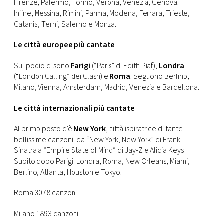
Firenze, Palermo, Torino, Verona, Venezia, Genova.
Infine, Messina, Rimini, Parma, Modena, Ferrara, Trieste,
Catania, Terni, Salerno e Monza.
Le città europee più cantate
Sul podio ci sono
Parigi
(“Paris” di Edith Piaf),
Londra
(“London Calling” dei Clash) e
Roma
. Seguono Berlino,
Milano, Vienna, Amsterdam, Madrid, Venezia e Barcellona.
Le città internazionali più cantate
Al primo posto c’è
New York
, città ispiratrice di tante
bellissime canzoni, da “New York, New York” di Frank
Sinatra a “Empire State of Mind” di Jay-Z e Alicia Keys.
Subito dopo Parigi, Londra, Roma, New Orleans, Miami,
Berlino, Atlanta, Houston e Tokyo.
Roma 3078 canzoni
Milano 1893 canzoni