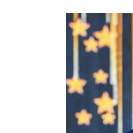
PLAYLIST
NEWS
FOTO
CONCORSI
EVENTI
VIDEO
TV
PRINCIPATO