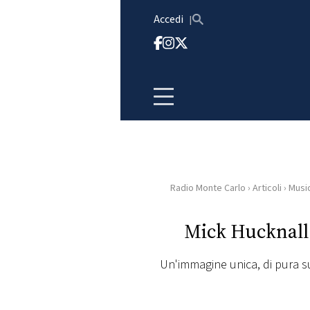
Vai al contenuto
Accedi
Radio Monte Carlo
›
Articoli
›
Musi
HOME
Mick Hucknall: 
RADIO
Un'immagine unica, di pura s
WEB
RADIO