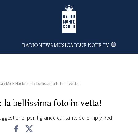
Radio Monte Carlo
RADIO
NEWS
MUSICA
BLUE NOTE
TV
ca
›
Mick Hucknall: la bellissima foto in vetta!
la bellissima foto in vetta!
uggestione, per il grande cantante dei Simply Red