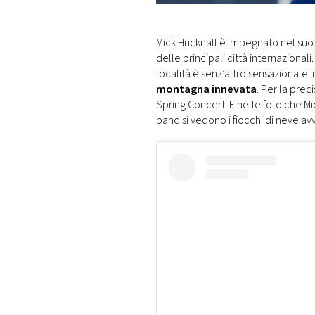
DI
MONACO
Mick Hucknall è impegnato nel suo
delle principali città internazional
RMC
località è senz’altro sensazionale: i
CONSIGLIA
montagna innevata
. Per la prec
Spring Concert. E nelle foto che Mi
band si vedono i fiocchi di neve av