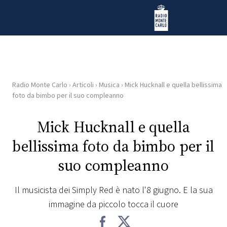
Vai al contenuto
Radio Monte Carlo
Radio Monte Carlo
›
Articoli
›
Musica
›
Mick Hucknall e quella bellissima
HOME
foto da bimbo per il suo compleanno
RADIO
Mick Hucknall e quella
bellissima foto da bimbo per il
WEB
RADIO
suo compleanno
PLAYLIST
Il musicista dei Simply Red è nato l'8 giugno. E la sua
immagine da piccolo tocca il cuore
NEWS