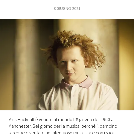
8 GIUGNO 2021
FOTO
CONCORSI
EVENTI
VIDEO
TV
PRINCIPATO
DI
MONACO
Mick Hucknall è venuto al mondo l’8 giugno del 1960 a
Manchester. Bel giorno per la musica: perché il bambino
RMC
sarebbe diventato un talentuoso musicista e con i suoi