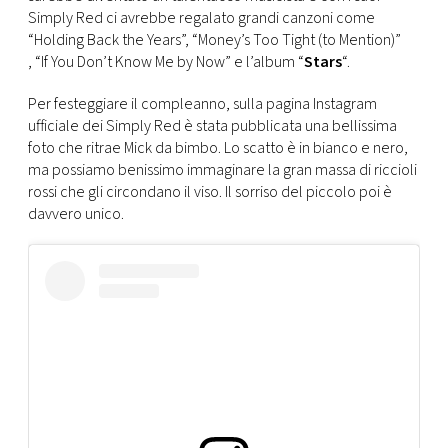
CONSIGLIA
Simply Red ci avrebbe regalato grandi canzoni come
“Holding Back the Years”, “Money’s Too Tight (to Mention)”
, “If You Don’t Know Me by Now” e l’album “
Stars
“.
Per festeggiare il compleanno, sulla pagina Instagram
ufficiale dei Simply Red è stata pubblicata una bellissima
foto che ritrae Mick da bimbo. Lo scatto è in bianco e nero,
ma possiamo benissimo immaginare la gran massa di riccioli
rossi che gli circondano il viso. Il sorriso del piccolo poi è
davvero unico.