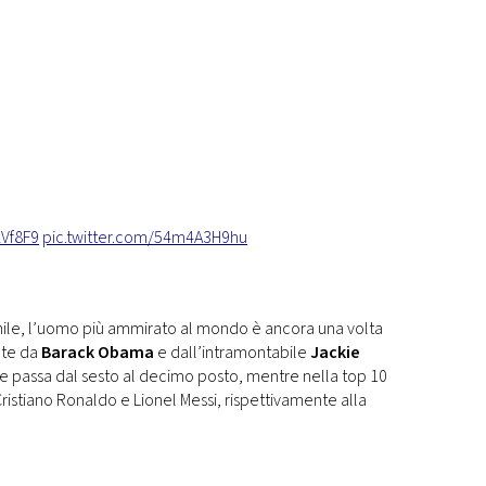
2Vf8F9
pic.twitter.com/54m4A3H9hu
chile, l’uomo più ammirato al mondo è ancora una volta
te da
Barack Obama
e dall’intramontabile
Jackie
che passa dal sesto al decimo posto, mentre nella top 10
ristiano Ronaldo e Lionel Messi, rispettivamente alla