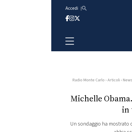
Vai al contenuto
Accedi
Radio Monte Carlo
›
Articoli
›
New
HOME
Michelle Obama. 
RADIO
in
WEB
RADIO
Un sondaggio ha mostrato com