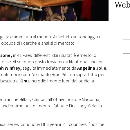
Web
guita e ammirata al mondo! A rivelarlo un sondaggio di
 occupa di ricerche e analisi di mercato.
rsone,
in 41 Paesi differenti: dai risultati è emerso lo
nitense. Al secondo posto troviamo la filantropa, anchor
h Winfrey,
seguita immediatamente da
Angelina Jolie
,
il matrimonio con l’ex marito Brad Pitt ma soprattutto per
basciatrici
Onu.
Incredibilmente fuori dal podio la
enti anche Hillary Clinton, all’ottavo posto e Madonna,
o undicesimo posto, mentre l’attuale First Lady Melania
l series, conducted this year in 41 countries, finds the