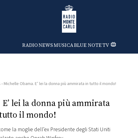
Radio Monte Carlo
RADIO
NEWS
MUSICA
BLUE NOTE
TV
s
›
Michelle Obama. E’ lei la donna più ammirata in tutto il mondo!
E’ lei la donna più ammirata
 tutto il mondo!
e la moglie dell’ex Presidente degli Stati Uniti