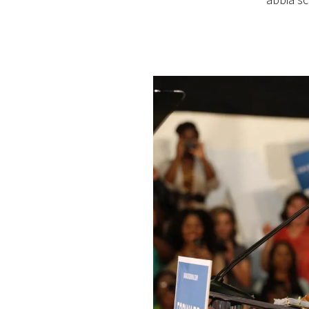
abbia s
PLAYLIST
NEWS
FOTO
CONCORSI
EVENTI
VIDEO
TV
PRINCIPATO