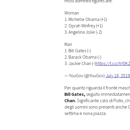
most admired figures are:
Woman
1. Michelle Obama (+1)
2. Oprah Winfrey (+1)
3. Angelina Jolie (-2)
Man
1. Bill Gates (-)
2. Barack Obama (-)
3. Jackie Chan (-)
https://t.co/hY0K
— YouGov (@YouGov)
July 18, 2019
Per quanto riguarda il fronte mas
Bill Gates,
seguito immediatamen
Chan.
Significante calo di Putin, 
degli uomini sono presenti anche C
settima e nona piazza.