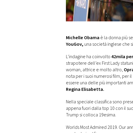
DI
MONACO
RMC
CONSIGLIA
Michelle Obama
è la donna più se
YouGov,
una società inglese che si
L’indagine ha coinvolto
42mila pe
strapotere dell’ex First Lady statu
woman, attrice e molto altro,
Opra
nota per i suoi numerosi film, per 
essere una delle più importanti am
Regina Elisabetta.
Nella speciale classifica sono pres
appena fuori dalla top 10 con il su
Trump si colloca 19esima.
Worlds Most Admired 2019. Our annua