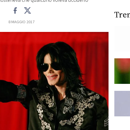
i sosteneva che qualcuno voleva ucciderlo
Tre
8 MAGGIO 2017