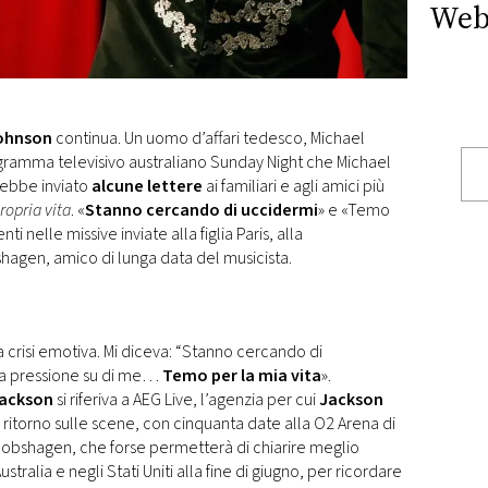
Web
Johnson
continua. Un uomo d’affari tedesco, Michael
gramma televisivo australiano Sunday Night che Michael
rebbe inviato
alcune lettere
ai familiari e agli amici più
ropria vita
. «
Stanno cercando di uccidermi
» e «Temo
nti nelle missive inviate alla figlia Paris, alla
hagen, amico di lunga data del musicista.
 crisi emotiva. Mi diceva: “Stanno cercando di
a pressione su di me…
Temo per la mia vita
».
Jackson
si riferiva a AEG Live, l’agenzia per cui
Jackson
ritorno sulle scene, con cinquanta date alla O2 Arena di
cobshagen, che forse permetterà di chiarire meglio
tralia e negli Stati Uniti alla fine di giugno, per ricordare