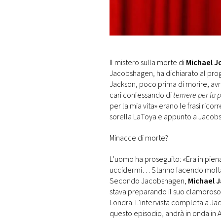
DI
MONACO
RMC
CONSIGLIA
Il mistero sulla morte di
Michael 
Jacobshagen, ha dichiarato al pro
Jackson, poco prima di morire, av
cari confessando di
temere per la p
per la mia vita» erano le frasi ricorre
sorella LaToya e appunto a Jacobs
Minacce di morte?
L’uomo ha proseguito: «Era in piena
uccidermi… Stanno facendo molt
Secondo Jacobshagen,
Michael 
stava preparando il suo clamoroso 
Londra. L’intervista completa a Ja
questo episodio, andrà in onda in Aus