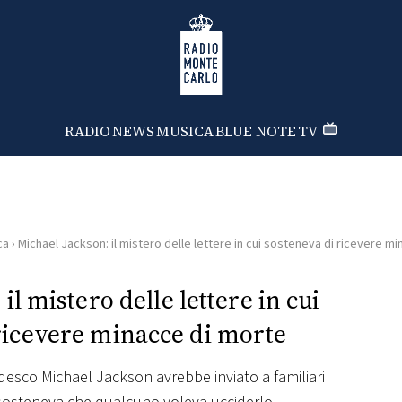
Radio Monte Carlo
RADIO
NEWS
MUSICA
BLUE NOTE
TV
ca
›
Michael Jackson: il mistero delle lettere in cui sosteneva di ricevere m
il mistero delle lettere in cui
ricevere minacce di morte
esco Michael Jackson avrebbe inviato a familiari