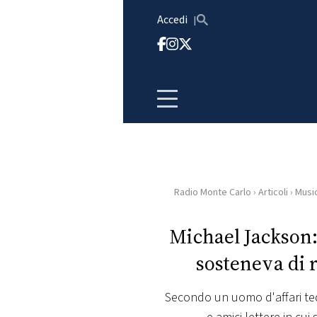
Vai al contenuto
Accedi
Radio Monte Carlo
›
Articoli
›
Musi
HOME
Michael Jackson: 
RADIO
sosteneva di 
WEB
RADIO
Secondo un uomo d'affari ted