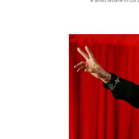
e amici lettere in cu
PLAYLIST
NEWS
FOTO
CONCORSI
EVENTI
VIDEO
TV
PRINCIPATO