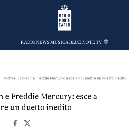
Radio Monte Carlo
RADIO
NEWS
MUSICA
BLUE NOTE
TV
s
›
Michael Jackson e Freddie Mercury: esce a novembre un duetto inedito
n e Freddie Mercury: esce a
e un duetto inedito