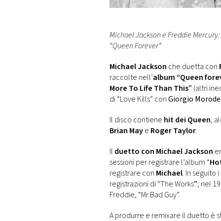
DI
MONACO
Michael Jackson e Freddie Mercury: 
RMC
“Queen Forever”
CONSIGLIA
Michael Jackson
che duetta con
raccolte nell’
album “Queen fore
More To Life Than This
”
(altri in
di “Love Kills” con
Giorgio Morode
Il disco contiene
hit dei Queen
, a
Brian May
e
Roger Taylor
.
Il
duetto con Michael Jackson
er
sessioni per registrare l’album “
Ho
registrare con
Michael
. In seguito i
registrazioni di “The Works
”
; nel 1
Freddie, “Mr Bad Guy”.
A produrre e remixare il duetto è st