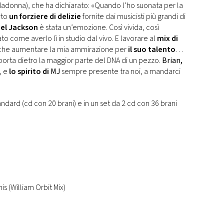
Madonna), che ha dichiarato: «Quando l’ho suonata per la
rto
un forziere di delizie
fornite dai musicisti più grandi di
ael Jackson
è stata un’emozione. Così vivida, così
ato come averlo lì in studio dal vivo. E lavorare al
mix di
o che aumentare la mia ammirazione per
il suo talento
…
porta dietro la maggior parte del DNA di un pezzo.
Brian,
, e
lo spirito di
MJ
sempre presente tra noi, a mandarci
tandard (cd con 20 brani) e in un set da 2 cd con 36 brani
s (William Orbit Mix)