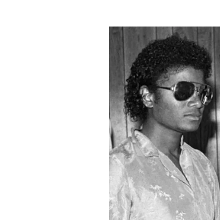
PLAYLIST
NEWS
FOTO
CONCORSI
EVENTI
VIDEO
TV
PRINCIPATO