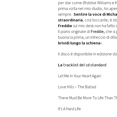
per star come (Robbie Williams e 
prima volta nel mio studio, ho ape
sempre.
Sentire la voce di Mich
straordinaria
, così toccante, è st
Freddie
sul mio desk non ha fatt
Il piano originale di
Freddie,
che si 
buona la prima, un intreccio di dita
brividi lungo la schiena
».
Il disco è disponibile in edizione s
La
tracklist del cd standard
Let Me In Your Heart Again
Love Kills – The Ballad
There Must Be More To Life Than Thi
It’s A Hard Life