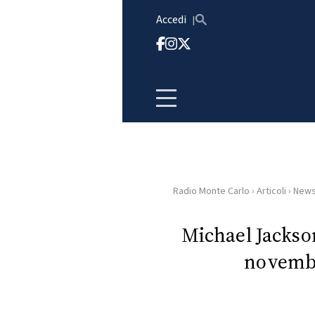
Vai al contenuto
Accedi
Radio Monte Carlo
›
Articoli
›
New
HOME
Michael Jackso
RADIO
novembr
WEB
RADIO