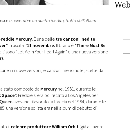
Web
esce a novembre un duetto inedito, tratto dall’album
Freddie Mercury
. È una delle
tre canzoni inedite
ver”
in uscita l’
11 novembre.
Il brano è “
There Must Be
editi sono “Let Me In Your Heart Again” e una nuova versione
r)
.
lcune in nuove versioni, e canzoni meno note, scelte da
a stato composto da
Mercury
nel 1981, durante le
t Space
”.
Freddie si era poi recato a Los Angeles per
Queen
avevano rilavorato la traccia nel 1984, durante le
985 una versione solista era nell’album di debutto di
ato il
celebre produttore William Orbit
(già al lavoro