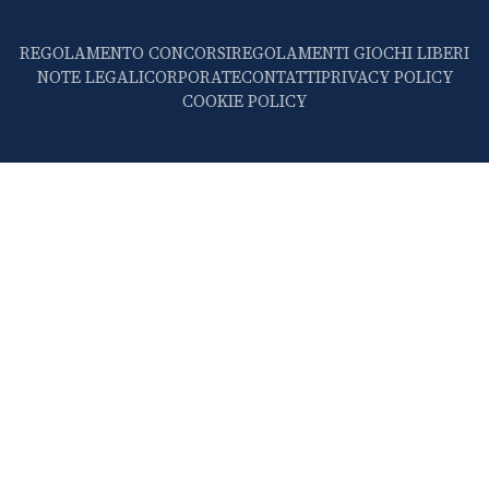
REGOLAMENTO CONCORSI
REGOLAMENTI GIOCHI LIBERI
NOTE LEGALI
CORPORATE
CONTATTI
PRIVACY POLICY
COOKIE POLICY