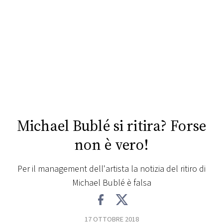
FOTO
CONCORSI
EVENTI
VIDEO
Michael Bublé si ritira? Forse
TV
non è vero!
PRINCIPATO
Per il management dell'artista la notizia del ritiro di
DI
Michael Bublé è falsa
MONACO
RMC
17 OTTOBRE 2018