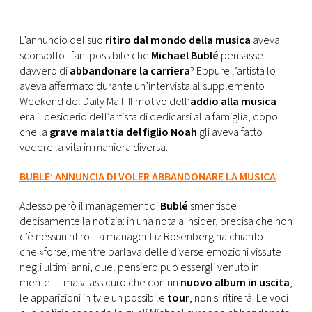
CONSIGLIA
L’annuncio del suo
ritiro dal mondo della musica
aveva
sconvolto i fan: possibile che
Michael Bublé
pensasse
davvero di
abbandonare la carriera
? Eppure l’artista lo
aveva affermato durante un’intervista al supplemento
Weekend del Daily Mail. Il motivo dell’
addio alla musica
era il desiderio dell’artista di dedicarsi alla famiglia, dopo
che la
grave malattia del figlio Noah
gli aveva fatto
vedere la vita in maniera diversa.
BUBLE’ ANNUNCIA DI VOLER ABBANDONARE LA MUSICA
Adesso però il management di
Bublé
smentisce
decisamente la notizia: in una nota a Insider, precisa che non
c’è nessun ritiro. La manager Liz Rosenberg ha chiarito
che «forse, mentre parlava delle diverse emozioni vissute
negli ultimi anni, quel pensiero può essergli venuto in
mente… ma vi assicuro che con un
nuovo album in uscita
,
le apparizioni in tv e un possibile
tour
, non si ritirerà. Le voci