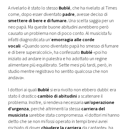
CONSIGLIA
A rivelarlo è stato lo stesso
Bublé
, che ha rivelato al Times
come, dopo esser diventato
padre
, avesse deciso di
smettere di bere e di fumare.
Una scelta saggia per un
neo papà. Ma queste buone abitudini avrebbero però
causato un problema non di poco conto. Al musicista fu
infatti diagnosticata un’
emorragia alle corde
vocali
: «Quando sono diventato papà ho smesso di fumare
e di bere superalcolici», ha confessato
Bublé
«poi ho
iniziato ad andare in palestra e ho adottato un regine
alimentare più equilibrato. Sette mesi più tardi, però, in
studio mentre registravo ho sentito qualcosa che non
andava».
I dottori ai quali
Bublé
si era rivolto non ebbero dubbi: era
stato il drastico
cambio di abitudini
a scatenare il
problema. Inoltre, si rendeva necessaria
un’operazione
d’urgenza
, perché altrimenti la stessa
carriera del
musicista
sarebbe stata compromessa. «I dottori mi hanno
detto che se non mi fossi operato in tempi brevi avrei
rischiato di dover
chiudere la carriera
da cantante», ha