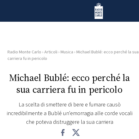
Vai al contenuto
Radio Monte Carlo
Radio Monte Carlo
›
Articoli
›
Musica
›
Michael Bublé: ecco perché la sua
HOME
carriera fu in pericolo
RADIO
Michael Bublé: ecco perché la
sua carriera fu in pericolo
WEB
RADIO
La scelta di smettere di bere e fumare causò
incredibilmente a Bublé un'emorragia alle corde vocali
PLAYLIST
che poteva distruggere la sua carriera
NEWS