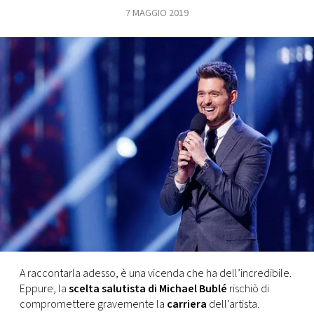
7 MAGGIO 2019
FOTO
CONCORSI
EVENTI
VIDEO
TV
PRINCIPATO
DI
MONACO
A raccontarla adesso, è una vicenda che ha dell’incredibile.
Eppure, la
scelta salutista di Michael Bublé
rischiò di
RMC
compromettere gravemente la
carriera
dell’artista.