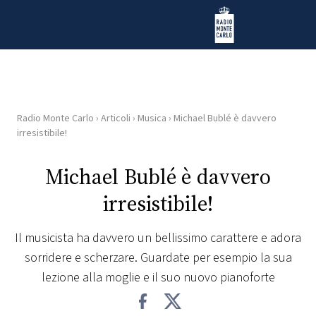
Vai al contenuto
Radio Monte Carlo
Radio Monte Carlo
›
Articoli
›
Musica
›
Michael Bublé è davvero
HOME
irresistibile!
RADIO
Michael Bublé è davvero
irresistibile!
WEB
RADIO
Il musicista ha davvero un bellissimo carattere e adora
sorridere e scherzare. Guardate per esempio la sua
PLAYLIST
lezione alla moglie e il suo nuovo pianoforte
NEWS