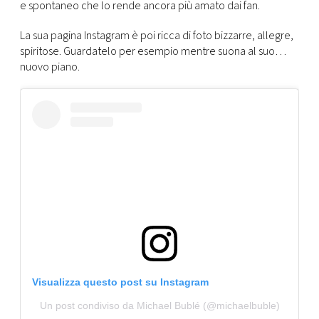
CONSIGLIA
e spontaneo che lo rende ancora più amato dai fan.
La sua pagina Instagram è poi ricca di foto bizzarre, allegre,
spiritose. Guardatelo per esempio mentre suona al suo…
nuovo piano.
Visualizza questo post su Instagram
Un post condiviso da Michael Bublé (@michaelbuble)