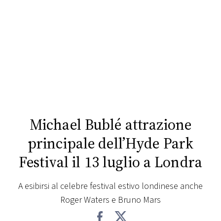
FOTO
CONCORSI
EVENTI
VIDEO
Michael Bublé attrazione
TV
principale dell’Hyde Park
Festival il 13 luglio a Londra
PRINCIPATO
DI
MONACO
A esibirsi al celebre festival estivo londinese anche
Roger Waters e Bruno Mars
RMC