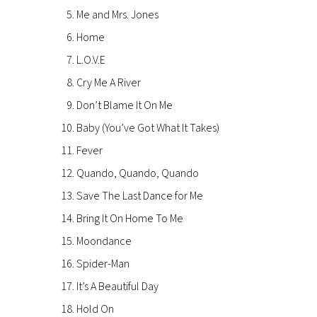
CONSIGLIA
Me and Mrs. Jones
Home
L.O.V.E
Cry Me A River
Don’t Blame It On Me
Baby (You’ve Got What It Takes)
Fever
Quando, Quando, Quando
Save The Last Dance for Me
Bring It On Home To Me
Moondance
Spider-Man
It’s A Beautiful Day
Hold On