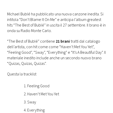
FOTO
Michael Bublé ha pubblicato una nuova canzone inedita. Si
intitola “Don’t Blame It On Me” e anticipa l’album greatest
CONCORSI
hits “The Best of Bublé” in uscita il 27 settembre. Il brano è in
onda su Radio Monte Carlo.
EVENTI
“The Best of Bublé” contiene
21 brani
tratti dal catalogo
dell’artista, con hit come come “Haven’t Met You Yet”,
“Feeling Good”, “Sway”, “Everything” e “It’s A Beautiful Day”. Il
VIDEO
materiale inedito include anche un secondo nuovo brano
“Quizas, Quizas, Quizas”.
TV
Questa la tracklist
PRINCIPATO
Feeling Good
DI
MONACO
Haven’t Met You Yet
Sway
RMC
Everything