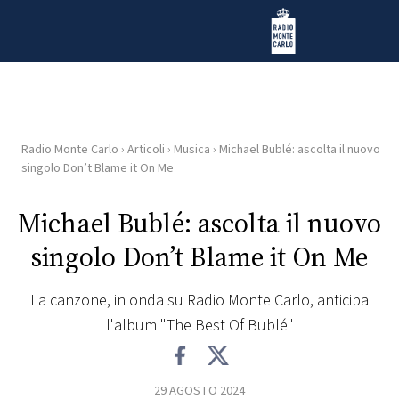
Vai al contenuto
Radio Monte Carlo
Radio Monte Carlo
›
Articoli
›
Musica
›
Michael Bublé: ascolta il nuovo
HOME
singolo Don’t Blame it On Me
RADIO
Michael Bublé: ascolta il nuovo
singolo Don’t Blame it On Me
WEB
RADIO
La canzone, in onda su Radio Monte Carlo, anticipa
l'album "The Best Of Bublé"
PLAYLIST
NEWS
29 AGOSTO 2024