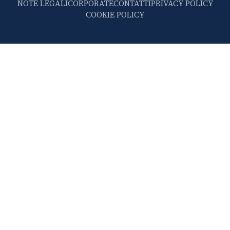
NOTE LEGALI
CORPORATE
CONTATTI
PRIVACY POLICY
COOKIE POLICY