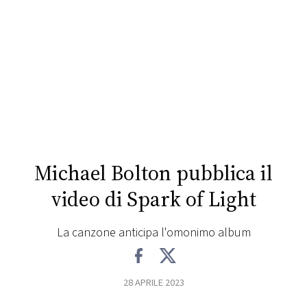
FOTO
CONCORSI
EVENTI
VIDEO
Michael Bolton pubblica il
TV
video di Spark of Light
PRINCIPATO
La canzone anticipa l'omonimo album
DI
MONACO
28 APRILE 2023
RMC