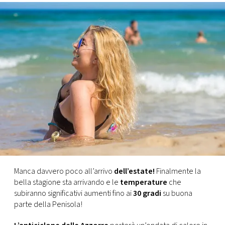
FOTO
CONCORSI
EVENTI
VIDEO
TV
PRINCIPATO
Manca davvero poco all’arrivo
dell’estate!
Finalmente la
DI
bella stagione sta arrivando e le
temperature
che
MONACO
subiranno significativi aumenti fino ai
30 gradi
su buona
parte della Penisola!
RMC