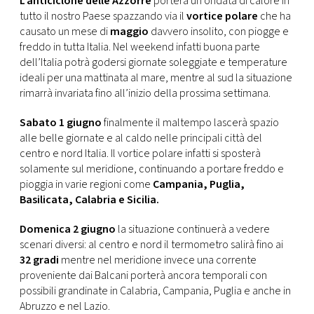
L’anticiclone delle Azzorre
porterà un’ondata di calore in
CONSIGLIA
tutto il nostro Paese spazzando via il
vortice polare
che ha
causato un mese di
maggio
davvero insolito, con piogge e
freddo in tutta Italia. Nel weekend infatti buona parte
dell’Italia potrà godersi giornate soleggiate e temperature
ideali per una mattinata al mare, mentre al sud la situazione
rimarrà invariata fino all’inizio della prossima settimana.
Sabato 1 giugno
finalmente il maltempo lascerà spazio
alle belle giornate e al caldo nelle principali città del
centro e nord Italia. Il vortice polare infatti si sposterà
solamente sul meridione, continuando a portare freddo e
pioggia in varie regioni come
Campania, Puglia,
Basilicata, Calabria e Sicilia.
Domenica 2 giugno
la situazione continuerà a vedere
scenari diversi: al centro e nord il termometro salirà fino ai
32 gradi
mentre nel meridione invece una corrente
proveniente dai Balcani porterà ancora temporali con
possibili grandinate in Calabria, Campania, Puglia e anche in
Abruzzo e nel Lazio.