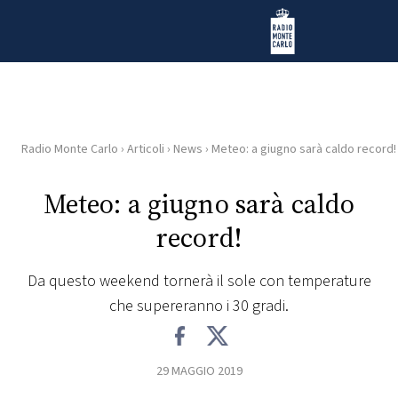
Vai al contenuto
Radio Monte Carlo
Radio Monte Carlo
›
Articoli
›
News
›
Meteo: a giugno sarà caldo record!
HOME
Meteo: a giugno sarà caldo
RADIO
record!
WEB
RADIO
Da questo weekend tornerà il sole con temperature
che supereranno i 30 gradi.
PLAYLIST
29 MAGGIO 2019
NEWS