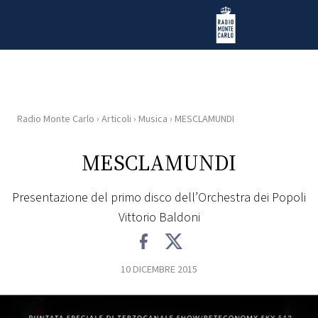
Vai al contenuto
Radio Monte Carlo
Radio Monte Carlo
›
Articoli
›
Musica
›
MESCLAMUNDI
HOME
MESCLAMUNDI
RADIO
Presentazione del primo disco dell’Orchestra dei Popoli
WEB
Vittorio Baldoni
RADIO
PLAYLIST
10 DICEMBRE 2015
NEWS