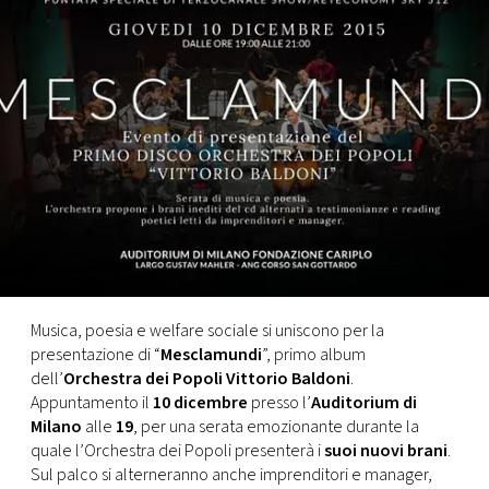
FOTO
CONCORSI
EVENTI
VIDEO
TV
Musica, poesia e welfare sociale si uniscono per la
presentazione di “
Mesclamundi
”, primo album
PRINCIPATO
dell’
Orchestra dei Popoli Vittorio Baldoni
.
DI
Appuntamento il
10 dicembre
presso l’
Auditorium di
MONACO
Milano
alle
19
, per una serata emozionante durante la
quale l’Orchestra dei Popoli presenterà i
suoi nuovi brani
.
RMC
Sul palco si alterneranno anche imprenditori e manager,