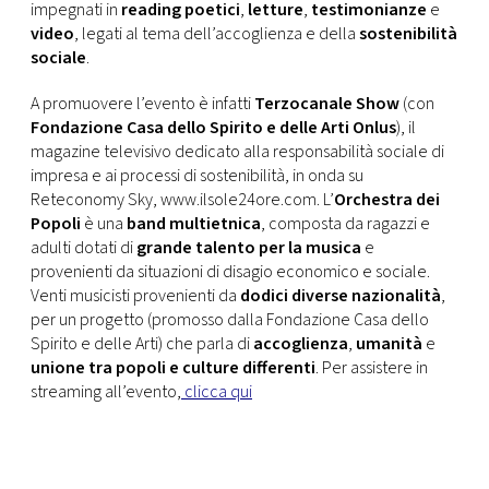
CONSIGLIA
impegnati in
reading poetici
,
letture
,
testimonianze
e
video
, legati al tema dell’accoglienza e della
sostenibilità
sociale
.
A promuovere l’evento è infatti
Terzocanale Show
(con
Fondazione Casa dello Spirito e delle Arti Onlus
), il
magazine televisivo dedicato alla responsabilità sociale di
impresa e ai processi di sostenibilità, in onda su
Reteconomy Sky, www.ilsole24ore.com. L’
Orchestra dei
Popoli
è una
band multietnica
, composta da ragazzi e
adulti dotati di
grande talento per la musica
e
provenienti da situazioni di disagio economico e sociale.
Venti musicisti provenienti da
dodici diverse nazionalità
,
per un progetto (promosso dalla Fondazione Casa dello
Spirito e delle Arti) che parla di
accoglienza
,
umanità
e
unione tra popoli e culture differenti
. Per assistere in
streaming all’evento,
clicca qui